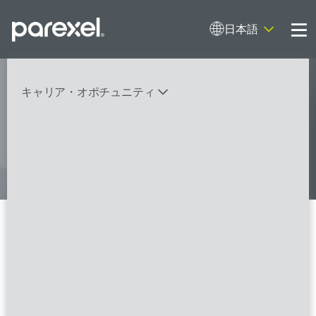
日本語
Me
My research opens up new medical
キャリア・オポチュニティ
possibilities.
And I do it
バイオスタティティシャン
臨床開発モニター（CRA）
データーマネージャー
プロジェクトリーダー
検索
レギュラトリーコンサルタント
SASプログラマー
11 Information Technology の
FSPのポジションを見る