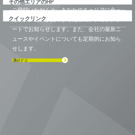
その他エリアのHP
ご登録いただくと、あなたのキャリアに合っ
クイックリンク
たポジションが見つかった際に、ジョブアラ
ートでお知らせします。また、会社の最新ニ
ュースやイベントについても定期的にお知ら
せします。
登録する
Visit us on Line
Visit us on LinkedIn
Visit us on Youtube
Visit us on Twitter
Visit us on Instagram
Visit us on Facebook
Checkout our Podcast
東京本社 〒104-0033 東京都中央区
新川1-21-2 茅場町タワー13F/16F
Phone (03) 5931 2953
大阪本社 〒541-0042 大阪府
大阪市中央区今橋2−5−8
トレードピア淀屋橋18F