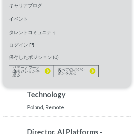
Analytics), D&T
キャリアブログ
Poland, Remote
イベント
Additional Locations:
;;;
タレントコミュニティ
ログイン
Senior Director, Light-
保存したポジション (
0
)
Track Delivery & AI
リモートワーク
すべてのポジシ
のポジションを
ョンを見る
見る
Automation - Data &
Technology
Poland, Remote
Director, AI Platforms -