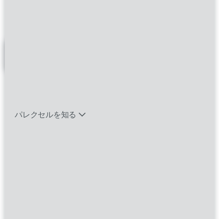
検索結果 Remote
バイオテック関連のポジションを見る
フィルター
エマージング・タレントとは
Director, AI Platforms
パレクセルを知る
India, Remote
Associate Director, Data
Engineering (Platform and