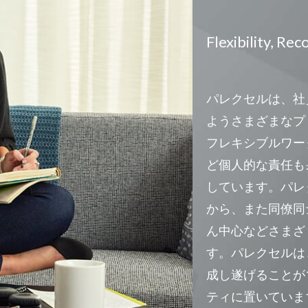
Flexibility, Re
パレクセルは、社
ようさまざまなプ
フレキシブルワー
ど個人的な責任も
しています。パレク
から、また同僚同
ん中心などさまざ
す。パレクセルは
成し遂げることが
ティに置いていま