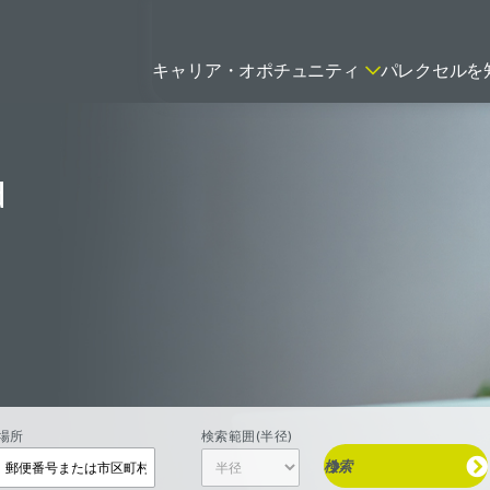
キャリア・オポチュニティ
パレクセルを
d
ティティシャン
FSPのポジションを見る
ニター（CRA）
ネージャー
トリーダー
バイオテック関連のポジションを
リーコンサルタント
見る
グラマー
場所
検索範囲(半径)
検索