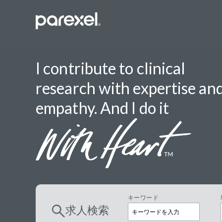
I contribute to clinical
research with expertise an
バイオスタ
empathy. And I do it
臨床開発モ
データーマ
プロジェク
レギュラト
SASプロ
キーワード
求人検索