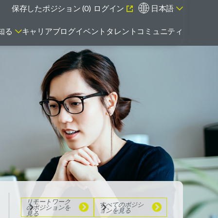
保存したポジション (
0
)
ログイン
日本語
知る
キャリアブログ
イベント
タレントコミュニティ
エマージング・タレントとは
リモートワーク
のポジションを
見る
すべてのポジシ
ョンを見る
リモートワーク
すべてのポジシ
のポジションを
ョンを見る
見る