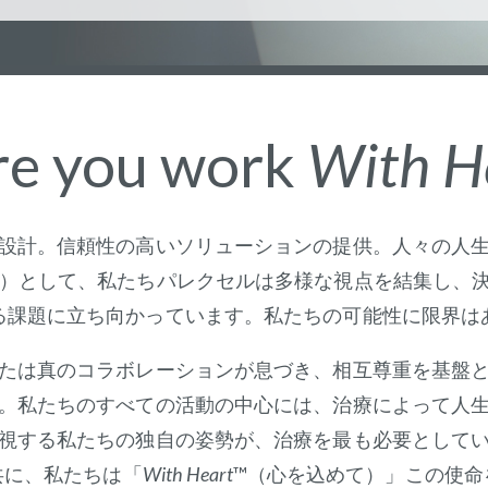
e you work
With H
設計。信頼性の高いソリューションの提供。人々の人
O）として、私たちパレクセルは多様な視点を結集し、
る課題に立ち向かっています。私たちの可能性に限界は
たは真のコラボレーションが息づき、相互尊重を基盤
。私たちのすべての活動の中心には、治療によって人
視する私たちの独自の姿勢が、治療を最も必要として
共に、私たちは「
With Heart
™（心を込めて）」この使命