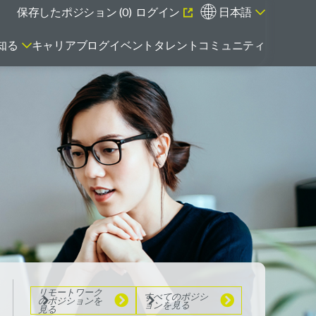
保存したポジション (
0
)
ログイン
日本語
知る
キャリアブログ
イベント
タレントコミュニティ
エマージング・タレントとは
リモートワーク
のポジションを
見る
すべてのポジシ
ョンを見る
リモートワーク
すべてのポジシ
のポジションを
ョンを見る
見る