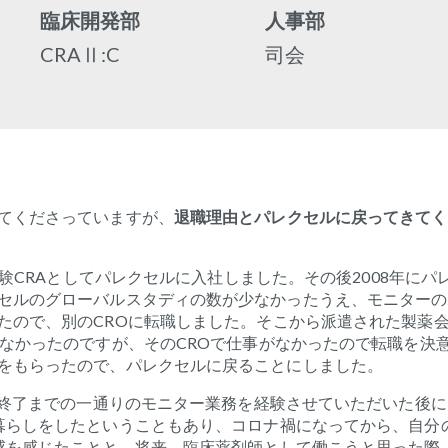
臨床開発部
人事部
CRAⅡ:C
司会
てくださっていますが、
退職理由とパレクセルに戻ってきてく
験
CRA
としてパレクセルに入社しました。その後
2008
年にパ
セルのグローバルスタディの数が少なかったうえ、モニターの
たので、別の
CRO
に転職しました。そこから派遣された製薬
なかったのですが、その
CRO
で仕事がなかったので転職を決
をもらったので、パレクセルに戻ることにしました。
終了までの一通りのモニター業務を経験させていただいた後に
暮らしをしたということもあり、コロナ禍になってから、自分
感を感じたことと、将来、臨床薬剤師として働こうと思った際