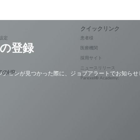
設定
患者様
の登録
医療機関
採用サイト
ニュースリリース
ジションが見つかった際に、ジョブアラートでお知らせ
Parexel® Academy:
。