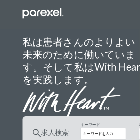
私は患者さんのよりよい
未来のために働いていま
バイオスタ
す。そして私はWith Hear
臨床開発モ
データーマ
を実践します。
プロジェク
レギュラト
SASプロ
キーワード
求人検索