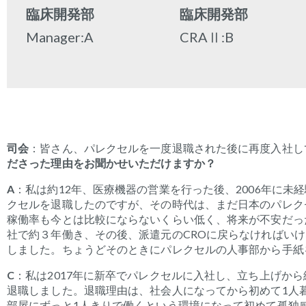
臨床開発部
臨床開発部
Manager:A
CRAⅡ:B
司会
：皆さん、パレクセルを一度退職された後に再度入社し
ださった理由を
お聞かせ
いただけますか？
A
：私は約
12
年、医療機器の営業を行った後、
2006
年に未経
クセルを退職したのですが、その時代は、まだ日本のパレク
稼働率も今とは比較にならないくらい低く、将来が不安だっ
社で約３年働き、その後、派遣元の
CRO
に戻らなければいけ
しました。ちょうどそのときにパレクセルの人事部から手紙
C
：
私は
2017
年に新卒でパレクセルに入社し、立ち上げから
退職しました。退職理由は、社会人になってから初めて
1
人
部屋にずっと
1
人きりで働くという環境になって初めて孤独