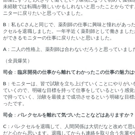
未経験では転職が難しいかもしれないと思ったことからです
ニターに戻りたいと思っていました。
B
：私もCさんと同じで、薬剤師の仕事に興味と憧れがあっ
クセルを退職しました。一年半近く薬剤師として働きました
ができるモニターの仕事に戻りたいと思いました。
A
：二人
の性格上、
薬剤師は合わないだろうと思っていまし
（全員爆笑）
司会
：
臨床開発
の
仕事から離れてわかったこの仕事の魅力
は
B
：モニターは、皆で試験を立ち上げていくことにやりがい
ていくので、明確な目標を持って仕事をしているという感覚
で持っていく、治験を最後まで成功させるという明確な目標
ったです。
司会
：
パレクセルを
離れて
気づいたこ
と
などは
ありますか？
C
：
パレクセルを退職して、人間関係は大切だなと改めて思
だと心から思います。退職してからも連絡を取り合う先輩や