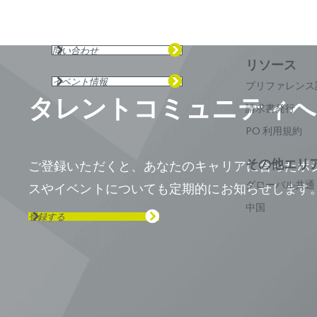
問い合わせ
イベント情報
プリファレンス
タレントコミュニティへ
請求書発行
PO 利用規約
ご登録いただくと、あなたのキャリアに合ったポ
グローバル共通
スやイベントについても定期的にお知らせします
中国
登録する