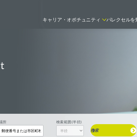
キャリア・オポチュニティ
パレクセルを
ティティシャン
t
FSPのポジションを見る
ニター（CRA）
ネージャー
トリーダー
バイオテック関連のポジションを
リーコンサルタント
見る
グラマー
場所
検索範囲(半径)
検索