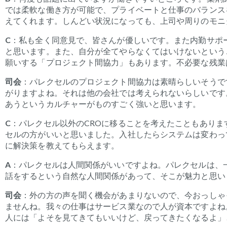
では柔軟な働き方が可能で、プライベートと仕事のバランス
えてくれます。しんどい状況になっても、上司や周りのモニ
C
：私も全く同意見で、皆さんが優しいです。
また内勤サポ
と思います。また、自分が全てやらなくてはいけないという
願いする「プロジェクト間協力」もあります。不必要な残業
司会
：
パレクセルのプロジェクト間協力は素晴らしいそうで
がりますよね。それは他の会社では考えられないらしいです
あうというカルチャーがものすごく強いと思います。
C
：パレクセル以外の
CRO
に移ることを
考えたこともありま
セルの方がいいと思いました。入社したらシステムは変わっ
に解決策を教えてもらえます。
A
：
パレクセルは人間関係がいいですよね。パレクセルは、
話をするという自然な人間関係があって、そこが魅力と思い
司会
：
外の方の声を聞く機会があまりないので、今おっしゃ
ませんね。我々の仕事はサービス業なので人が資本ですよね
人には「よそを見てきてもいいけど、戻ってきたくなるよ」