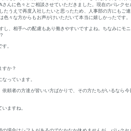
A
さんに色々とご相談させていただきました。現在のパレクセ
した
うえ
で再度入社したいと思ったため、人事部の方にもご連
は色々な方からもお声がけいただいて本当に嬉しかったです。
すし、相手への配慮もあり働きや
す
い
ですよね。
ちなみに
モニ
？
です。
ますか？
になっています。
L、依頼者の方達が皆いい方ばかりで、その方たちがいるなら今
ていますね。
師の場合はシフトがあるのでなかなか休めませんが、パレクセ