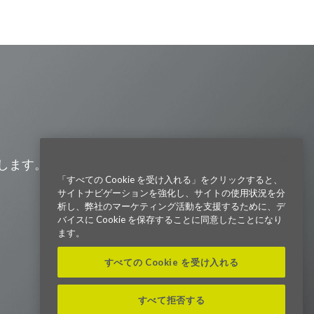
Visit us on Line
Visit us on LinkedIn
Visit us on Youtube
Visit us on Twitter
Visit us on Instagram
Visit us on Facebook
Checkout our Podcast
します。また、会社の最新ニュー
「すべての Cookie を受け入れる」をクリックすると、
サイトナビゲーションを強化し、サイトの使用状況を分
東京本社 〒104-0033 東京都中央区
析し、弊社のマーケティング活動を支援するために、デ
新川1-21-2 茅場町タワー13F/16F
バイスに Cookie を保存することに同意したことになり
Phone (03) 5931 2953
ます。
大阪本社 〒541-0042 大阪府
すべての Cookie を受け入れる
大阪市中央区今橋2−5−8
トレードピア淀屋橋18F
Phone (06) 4980 2913
すべて拒否する
Parexel.com/japan