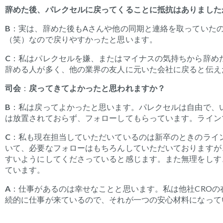
辞めた後、パレクセルに戻ってくることに抵抗はありました
B
：
実は、辞めた後も
A
さんや他の同期と連絡を取っていた
（笑）なので戻りやすかったと思います。
C
：
私はパレクセルを嫌、またはマイナスの気持ちから辞め
辞める人が多く、他の業界の友人に元いた会社に戻ると伝え
司会
：
戻ってきてよかったと思われますか？
B
：
私
は
戻ってよかったと思います。パレクセルは自由で、
は放置されておらず、フォローしてもらっています。ライン
C
：私も現在担当していただいているのは新卒のときのライ
いて、必要なフォローはもちろんしていただいておりますが
すいようにしてくださっていると感じます。また無理をしす
ています。
A
：仕事があるのは幸せなことと思います。私は他社CRO
続的に仕事が来ているので、それが一つの安心材料になって