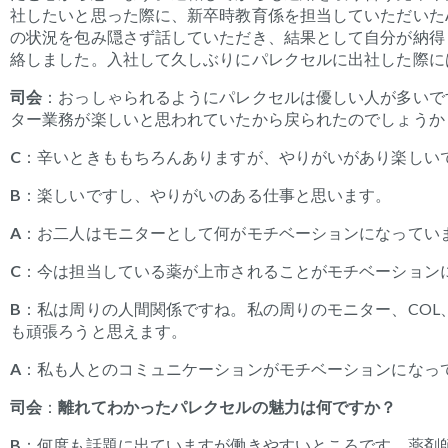
社したいと思った際に、新卒時教育係を担当していただいた
の状況を包み隠さず話していただき、結果として自分が納得
絡しました。入社し
て
久しぶりに
パレクセルに
出社した際に
司会
：
おっしゃられるように
パレクセルは優しい人が多いで
ター業務が楽しいと思われていたから戻られたのでしょうか
C
：
辛い
ときももちろんありますが、やりがいがあり楽しい
B
：楽しいですし、やりがいのある仕事と思います。
A
：お二人はモニターとして何がモチベーションになってい
C
：今は担当している薬が上市されることがモチベーション
B
：私は周りの人間関係ですね。私の周りのモニター、CO
も頑張ろうと思えます。
A
：私も人とのコミュニケーションがモチベーションになっ
司会
：
離れてわかったパレクセルの魅力は何ですか？
B
：
何度も話題に出て
い
ますが
働きやすいところです。薬剤