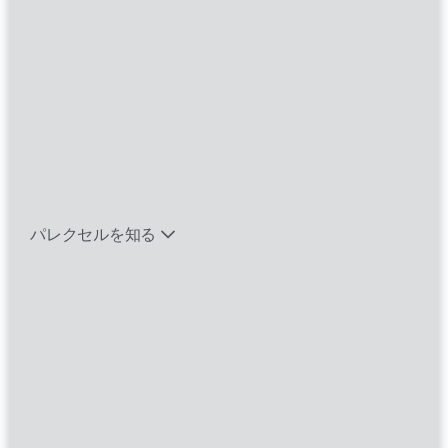
Diseases
バイオテック関連のポジションを見る
希少疾患では、患者一人一人が貴重な存在で
す。複雑な患者プロファイルや疾患プロファイ
エマージング・タレントとは
ルは、カスタマイズされたアプローチを必要と
する困難な臨床開発計画につながります。あな
パレクセルを知る
たのスキルが、関わるすべての人の人生を変え
るような成果を生み出すことができる場所を発
見してください。私たちの「We care」アプロ
ーチは、希少疾患の患者さんにインパクトを与
えるための献身的な取り組みに表れています。
私たちのチームに参加する機会を探ってくださ
い。