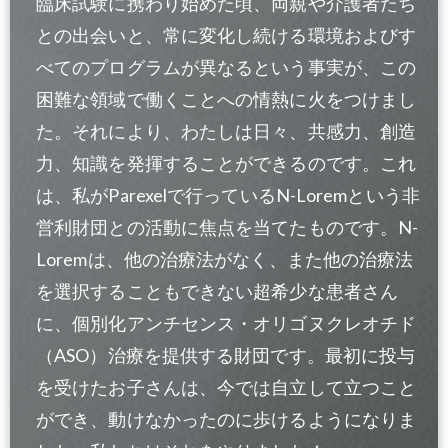
臨床試験に携わり始めた頃、両親や介護者たち
との出会いと、常に変化し続ける環境およびす
べてのプログラムが異なるという事実が、この
困難な領域で働くことへの情熱に火をつけまし
た。それにより、わたしは日々、共感力、創造
力、知識を発揮することができるのです。これ
は、私がParexelで行っているN-Loremという非
営利財団との活動に焦点を当てたものです。N-
Loremは、他の治療法がなく、また他の治療法
を選択することもできない超希少な患者さん
に、個別化アンチセンス・オリゴヌクレオチド
（ASO）治療を提供する財団です。最初に投与
を受けたお子さんは、今では自立して立つこと
ができ、動けなかったのに歩けるようになりま