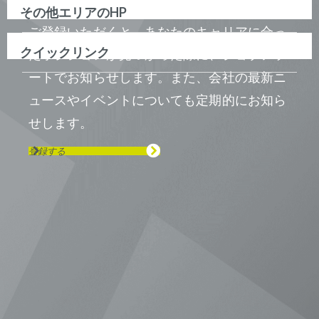
その他エリアのHP
ご登録いただくと、あなたのキャリアに合っ
クイックリンク
たポジションが見つかった際に、ジョブアラ
ートでお知らせします。また、会社の最新ニ
ュースやイベントについても定期的にお知ら
せします。
登録する
Visit us on Line
Visit us on LinkedIn
Visit us on Youtube
Visit us on Twitter
Visit us on Instagram
Visit us on Facebook
Checkout our Podcast
東京本社 〒104-0033 東京都中央区
新川1-21-2 茅場町タワー13F/16F
Phone (03) 5931 2953
大阪本社 〒541-0042 大阪府
大阪市中央区今橋2−5−8