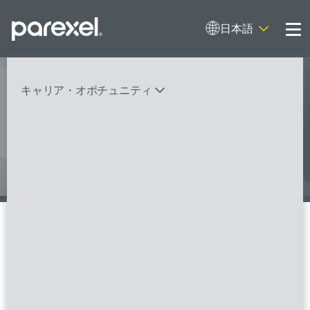
日本語
Me
キャリア・オポチュニティ
I’m putting myself in the patient’s
shoes every day. And I do it
バイオスタティティシャン
臨床開発モニター（CRA）
データーマネージャー
プロジェクトリーダー
検索
レギュラトリーコンサルタント
SASプログラマー
Careers in Rare
FSPのポジションを見る