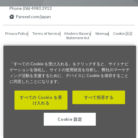
トレードピア淀屋橋18F
Phone (06) 4980 2913
Parexel.com/japan
Privacy Policy
Terms of Service
Modern Slavery
Sitemap
Cookie 設定
Statement Act
Fraud Alert
「すべての Cookie を受け入れる」をクリックすると、サイトナビ
©2026. Parexel International (MA) Corporation. All Rights Reserved
ゲーションを強化し、サイトの使用状況を分析し、弊社のマーケテ
ィング活動を支援するために、デバイスに Cookie を保存すること
に同意したことになります。
すべての Cookie を受
すべて拒否する
け入れる
Cookie 設定