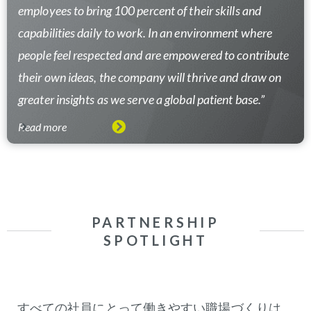
employees to bring 100 percent of their skills and
capabilities daily to work. In an environment where
people feel respected and are empowered to contribute
their own ideas, the company will thrive and draw on
greater insights as we serve a global patient base.”
Read more
PARTNERSHIP
SPOTLIGHT
すべての社員にとって働きやすい職場づくりは、