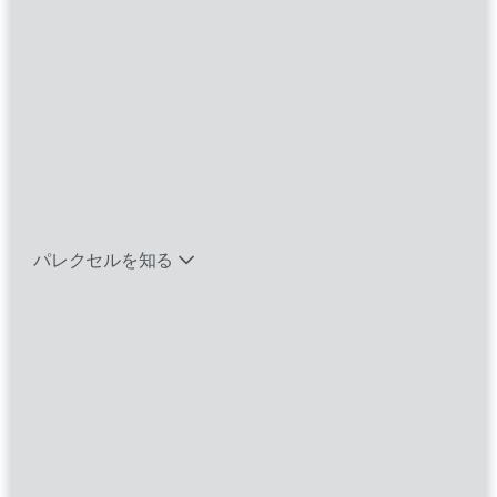
インクルージ
バイオテック関連のポジションを見る
ョン
エマージング・タレントとは
パレクセルでは、
公平性とインクルージョン
は
単なる理想ではなく、世界中の患者さんのため
パレクセルを知る
に変革を起こすという私たちの使命を活性化
し、推進する基礎的な要素です。私たちは、パ
レクセル社員と患者さんがもたらす多様性を称
賛し、性別、性自認、人種や民族、性的指向、
障がい、年齢、その他の違いに関わらず、
イン
クルーシブな環境
を確保しています。