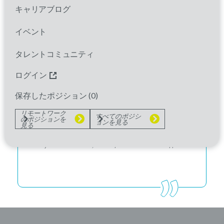
キャリアブログ
イベント
『私たちの仕事、つまり医薬品開発
タレントコミュニティ
において「多様性」は大きなインパ
クトを持ちます。会社として多様性
ログイン
を反映しなければ、実際に私たちが
保存したポジション (
0
)
行う仕事は困難なものになるので
リモートワーク
すべてのポジシ
のポジションを
ョンを見る
す。』
見る
Peyton Howell,
Chief Executive Officer