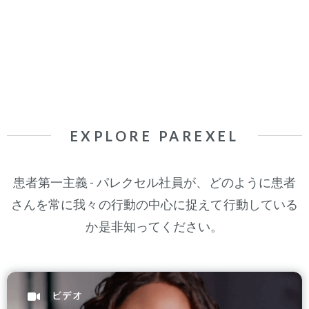
EXPLORE PAREXEL
患者
第一
主義
- パレクセル
社員
が
、
どのように
患者
さんを
常に
我々
の行動の中心に
捉えて
行動
している
か
是非
知ってください
。