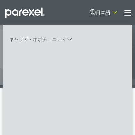
日本語
Me
キャリア・オポチュニティ
We are the people who dare to do
more. And we do it
バイオスタティティシャン
臨床開発モニター（CRA）
データーマネージャー
プロジェクトリーダー
検索
レギュラトリーコンサルタント
SASプログラマー
グローバル・
FSPのポジションを見る