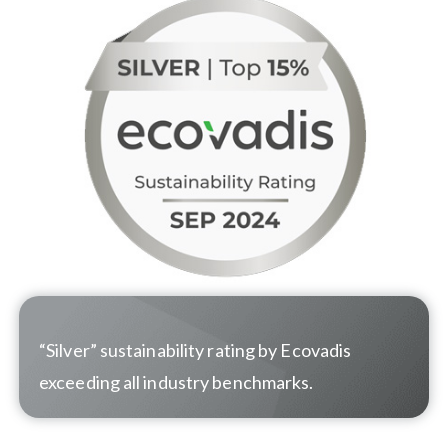
“Silver” sustainability rating by Ecovadis
exceeding all industry benchmarks.