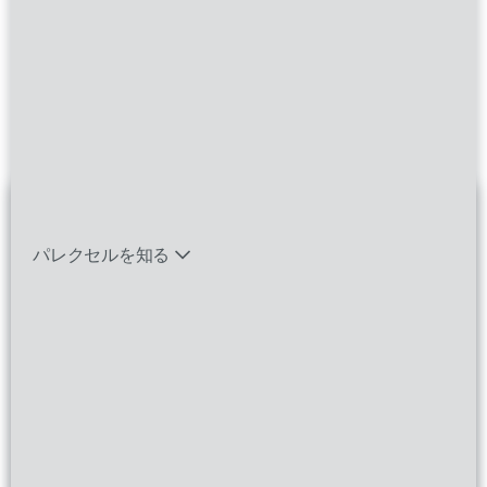
各回、様々なテーマを掲げ、実際にParexelで活
バイオテック関連のポジションを見る
躍している日本の社員の声を座談会形式で紹介
いたします
エマージング・タレントとは
パレクセルを知る