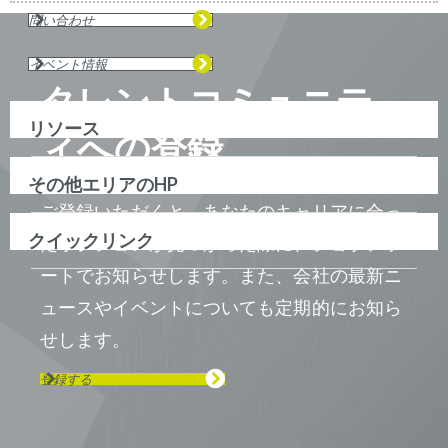
問い合わせ
イベント情報
タレントコミュニテ
リソース
ィへの登録
その他エリアのHP
ご登録いただくと、あなたのキャリアに合っ
クイックリンク
たポジションが見つかった際に、ジョブアラ
ートでお知らせします。また、会社の最新ニ
ュースやイベントについても定期的にお知ら
せします。
登録する
Visit us on Line
Visit us on LinkedIn
Visit us on Youtube
Visit us on Twitter
Visit us on Instagram
Visit us on Facebook
Checkout our Podcast