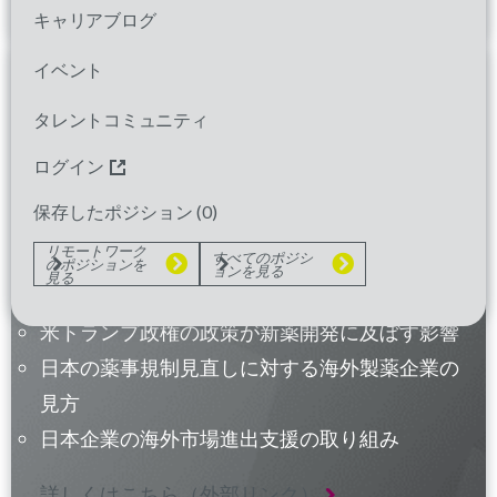
キャリアブログ
イベント
タレントコミュニティ
スペシャル座談会
ログイン
保存したポジション (
0
)
代表取締役社長の三木とコンサルティング部門
リモートワーク
すべてのポジシ
のポジションを
ョンを見る
プレジデントのポールが語ります。
見る
米トランプ政権の政策が新薬開発に及ぼす影響
日本の薬事規制見直しに対する海外製薬企業の
見方
日本企業の海外市場進出支援の取り組み
詳しくはこちら（外部リンク）
(新しいウィンドウ
(新しいウィンドウ