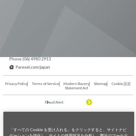
東京本社 〒104-0033 東京都中央区
新川1-21-2 茅場町タワー13F/16F
Phone (03) 5931 2953
大阪本社 〒541-0042 大阪府
大阪市中央区今橋2−5−8
トレードピア淀屋橋18F
Phone (06) 4980 2913
Parexel.com/japan
Privacy Policy
Terms of Service
Modern Slavery
Sitemap
Cookie 設定
Statement Act
Fraud Alert
©2026. Parexel International (MA) Corporation. All Rights Reserved
「すべての Cookie を受け入れる」をクリックすると、サイトナビ
ゲーションを強化し、サイトの使用状況を分析し、弊社のマーケテ