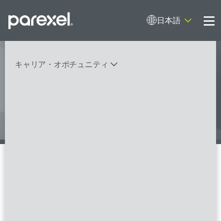
日本語
Me
キャリア・オポチュニティ
バイオスタティティシャン
臨床開発モニター（CRA）
データーマネージャー
プロジェクトリーダー
検索
レギュラトリーコンサルタント
SASプログラマー
座談会
FSPのポジションを見る