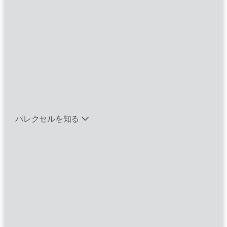
患者さんのよりよい未来を創るため
バイオテック関連のポジションを見る
に、”Deliver with Heart”ができるあなたを探し
ています。
エマージング・タレントとは
エントリー方法
パレクセルを知る
2027年新卒採用に関しては10月17日に情報公開
です。
秋・冬実施のインターンシップにぜひ、ご応募
ください。