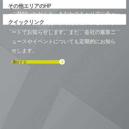
その他エリアのHP
ご登録いただくと、あなたのキャリアに合っ
クイックリンク
たポジションが見つかった際に、ジョブアラ
ートでお知らせします。また、会社の最新ニ
ュースやイベントについても定期的にお知ら
せします。
登録する
Visit us on Line
Visit us on LinkedIn
Visit us on Youtube
Visit us on Twitter
Visit us on Instagram
Visit us on Facebook
Checkout our Podcast
東京本社 〒104-0033 東京都中央区
新川1-21-2 茅場町タワー13F/16F
Phone (03) 5931 2953
大阪本社 〒541-0042 大阪府
大阪市中央区今橋2−5−8