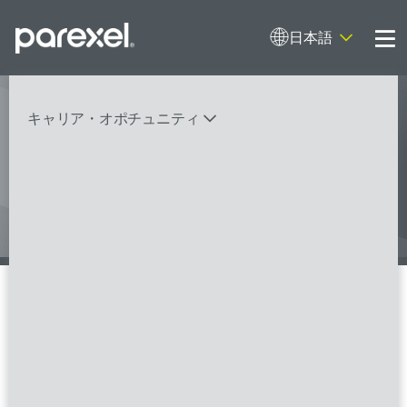
日本語
Me
キャリア・オポチュニティ
人々の健康に寄与する仕事に挑戦し
てみませんか
バイオスタティティシャン
臨床開発モニター（CRA）
データーマネージャー
プロジェクトリーダー
検索
レギュラトリーコンサルタント
SASプログラマー
新卒採用情報
FSPのポジションを見る