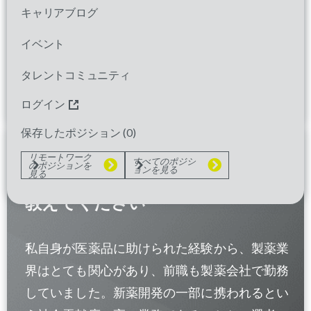
キャリアブログ
イベント
タレントコミュニティ
ログイン
保存したポジション (
0
)
リモートワーク
すべてのポジシ
のポジションを
ョンを見る
見る
パレクセルに入社を決めた理由を
教えてください
私自身が医薬品に助けられた経験から、製薬業
界はとても関心があり、前職も製薬会社で勤務
していました。新薬開発の一部に携われるとい