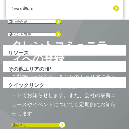
Learn More
問い合わせ
イベント情報
タレントコミュニテ
リソース
ィへの登録
その他エリアのHP
ご登録いただくと、あなたのキャリアに合っ
クイックリンク
たポジションが見つかった際に、ジョブアラ
ートでお知らせします。また、会社の最新ニ
ュースやイベントについても定期的にお知ら
せします。
登録する