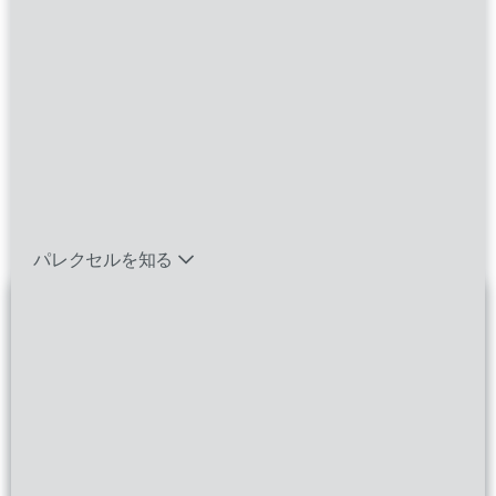
Clinical
バイオテック関連のポジションを見る
Operations
Assistant A.Y.
エマージング・タレントとは
パレクセルを知る