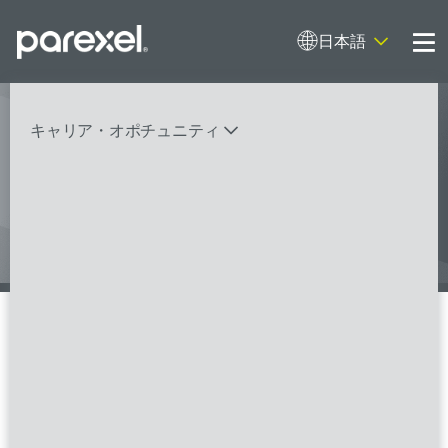
日本語
Me
キャリア・オポチュニティ
I work in a career with a human touch.
And I do it
バイオスタティティシャン
臨床開発モニター（CRA）
データーマネージャー
プロジェクトリーダー
検索
レギュラトリーコンサルタント
SASプログラマー
社員インタビュー
FSPのポジションを見る