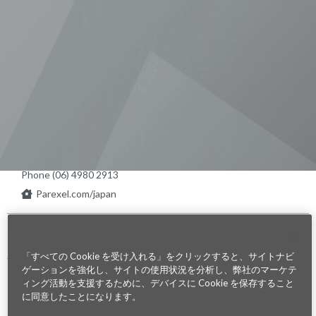
Visit us on Line
Visit us on LinkedIn
Visit us on Youtube
Visit us on Twitter
Visit us on Instagram
Visit us on Facebook
Checkout our Podcast
東京本社 〒104-0033 東京都中央区
新川1-21-2 茅場町タワー13F/16F
Phone (03) 5931 2953
大阪本社 〒541-0042 大阪府
大阪市中央区今橋2−5−8
トレードピア淀屋橋18F
Phone (06) 4980 2913
Parexel.com/japan
Privacy Policy
Terms of Service
Modern Slavery
Sitemap
Cookie 設定
Statement Act
「すべての Cookie を受け入れる」をクリックすると、サイトナビ
ゲーションを強化し、サイトの使用状況を分析し、弊社のマーケテ
Fraud Alert
ィング活動を支援するために、デバイスに Cookie を保存すること
に同意したことになります。
©2026. Parexel International (MA) Corporation. All Rights Reserved