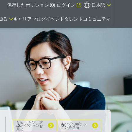
保存したポジション (
0
)
ログイン
日本語
知る
キャリアブログ
イベント
タレントコミュニティ
エマージング・タレントとは
リモートワーク
のポジションを
見る
すべてのポジシ
ョンを見る
リモートワーク
すべてのポジシ
のポジションを
ョンを見る
見る