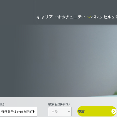
キャリア・オポチュニティ
パレクセルを
ティティシャン
FSPのポジションを見る
ニター（CRA）
ネージャー
トリーダー
バイオテック関連のポジションを
リーコンサルタント
見る
グラマー
場所
検索範囲(半径)
検索