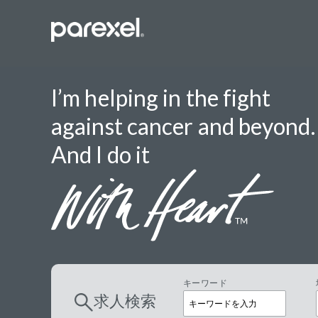
I’m helping in the fight
against cancer and beyond.
バイオスタ
And I do it
臨床開発モ
データーマ
プロジェク
レギュラト
SASプロ
キーワード
求人検索