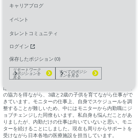
キャリアブログ
アトピーと乾癬のプロジェクトを担当していたとき、患者
さんがすごく喜んでいたと、
CRC
（治験コーディネータ
イベント
ー）の方に言われたときはとても嬉しかったです。また、
シニアモニターになった今でも緊張しますが、ドクターと
タレントコミュニティ
うまくコミュニケーションを取れたときはすごくやりがい
を感じます。
ログイン
保存したポジション (
0
)
子育てをしながら仕事を続けることはできますか
リモートワーク
すべてのポジシ
のポジションを
各家庭によって状況は違うかと思いますが、どんな仕事で
ョンを見る
見る
も子育てを両立しながら仕事を続けることは簡単なことで
はないと思います。そのなかで、私はパレクセルで、家族
の協力を得ながら、
3
歳と
2
歳の子供を育てながら仕事がで
きています。モニターの仕事上、自身でスケジュールを調
整することが難しいため、中にはモニターから内勤職にジ
ョブチェンジした同僚もいます。私自身も悩んだことがあ
りましたが、内勤だけの仕事は向いていないと思い、モニ
ターを続けることにしました。現在も周りからサポートを
受けながら日本各地の医療施設を担当しています。