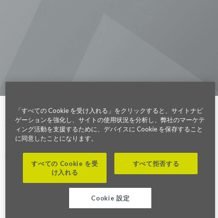
Checkout our Podcast
東京本社 〒104-0033 東京都中央区
新川1-21-2 茅場町タワー13F/16F
Phone (03) 5931 2953
大阪本社 〒541-0042 大阪府
大阪市中央区今橋2−5−8
トレードピア淀屋橋18F
Phone (06) 4980 2913
「すべての Cookie を受け入れる」をクリックすると、サイトナビ
Parexel.com/japan
ゲーションを強化し、サイトの使用状況を分析し、弊社のマーケテ
ィング活動を支援するために、デバイスに Cookie を保存すること
に同意したことになります。
Privacy Policy
Terms of Service
Modern Slavery
Sitemap
Cookie 設定
Statement Act
すべての Cookie を受
すべて拒否する
Fraud Alert
け入れる
©2026. Parexel International (MA) Corporation. All Rights Reserved
Cookie 設定