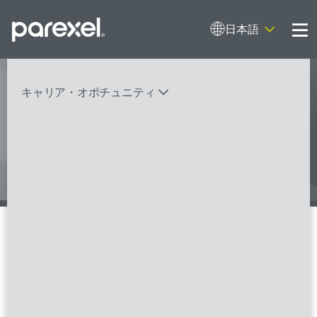
日本語
Me
キャリア・オポチュニティ
私は患者さんのよりよい未来のため
に働いています。そして私はWith
Heartを実践します。
バイオスタティティシャン
臨床開発モニター（CRA）
データーマネージャー
プロジェクトリーダー
検索
レギュラトリーコンサルタント
SASプログラマー
新卒でパレクセルに入社した理由を教えてください
FSPのポジションを見る