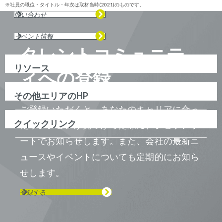
※社員の職位・タイトル・年次は取材当時(2021)のものです。
問い合わせ
イベント情報
タレントコミュニテ
リソース
ィへの登録
その他エリアのHP
ご登録いただくと、あなたのキャリアに合っ
クイックリンク
たポジションが見つかった際に、ジョブアラ
ートでお知らせします。また、会社の最新ニ
ュースやイベントについても定期的にお知ら
せします。
登録する
Visit us on Line
Visit us on LinkedIn
Visit us on Youtube
Visit us on Twitter
Visit us on Instagram
Visit us on Facebook