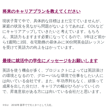
将来のキャリアプランを教えてください
現状子育て中で、具体的な目標はまだ立てていませんが、
家庭の状況を見ながら問題がないようであれば、
COL
など
にキャリアアップしていきたいと考えています。もちろ
ん、英語力もますます必要になってくるので、
1
年ほど前か
ら
1
週間に
2
回、在宅勤務の昼休みに
30
分間英会話レッスン
を受けて英語力の向上をはかっています。
最後に就活中の学生にメッセージをお願いします
英語を使う機会が多く、プロジェクトによっては英語漬け
の環境となるので、グローバルな環境で仕事をしたい人に
は向いている会社です。また、年功序列もなく、頑張って
成果を出した分だけ、キャリアの幅がひろがっていくの
で、昇進意欲がある方には向いている会社だと思います。
※S.U. 2010年 新卒ででモニターとして入社。