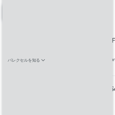
フィルター
バイオテック関連のポジションを見る
Clinical Research Associate II （
エマージング・タレントとは
beijing
Beijing,
China
Clinical Trials |Clinical Research Associate|Fu
パレクセルを知る
Provider
Clinical Research Associate I/II/
shanghai shi
Shanghai,
China
Clinical Trials |Clinical Research Associate