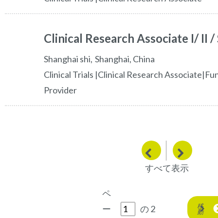
Clinical Research Associate I/ II /
shanghai shi
Shanghai,
China
Clinical Trials |Clinical Research Associate|Fu
Provider
前へ
次へ
すべて表示
ペ
移
ー
の 2
動