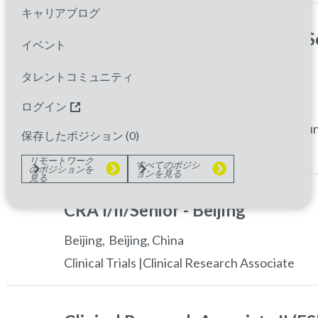
キャリアブログ
Clinical Research Associate I/II/S
イベント
-FSP
タレントコミュニティ
shanghai shi
Shanghai,
China
ログイン
Clinical Trials |Clinical Research Associate|Fu
保存したポジション (
0
)
Provider
リモートワーク
すべてのポジシ
のポジションを
ョンを見る
見る
CRA I/II/Senior - Beijing
beijing
Beijing,
China
Clinical Trials |Clinical Research Associate