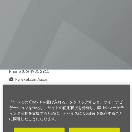
Visit us on Line
Visit us on LinkedIn
Visit us on Youtube
Visit us on Twitter
Visit us on Instagram
Visit us on Facebook
Checkout our Podcast
東京本社 〒104-0033 東京都中央区
新川1-21-2 茅場町タワー13F/16F
Phone (03) 5931 2953
大阪本社 〒541-0042 大阪府
大阪市中央区今橋2−5−8
トレードピア淀屋橋18F
Phone (06) 4980 2913
Parexel.com/japan
Privacy Policy
Terms of Service
Modern Slavery
Sitemap
Cookie 設定
Statement Act
「すべての Cookie を受け入れる」をクリックすると、サイトナビ
ゲーションを強化し、サイトの使用状況を分析し、弊社のマーケテ
ィング活動を支援するために、デバイスに Cookie を保存すること
Fraud Alert
に同意したことになります。
©2026. Parexel International (MA) Corporation. All Rights Reserved