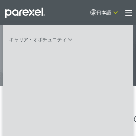
日本語
Me
My research opens up new medical
キャリア・オポチュニティ
possibilities.
And I do it
バイオスタティティシャン
臨床開発モニター（CRA）
データーマネージャー
プロジェクトリーダー
検索
レギュラトリーコンサルタント
SASプログラマー
27 Clinical Research Asso
FSPのポジションを見る