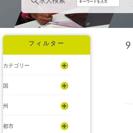
求人検索
9
フィルター
カテゴリー
国
州
都市