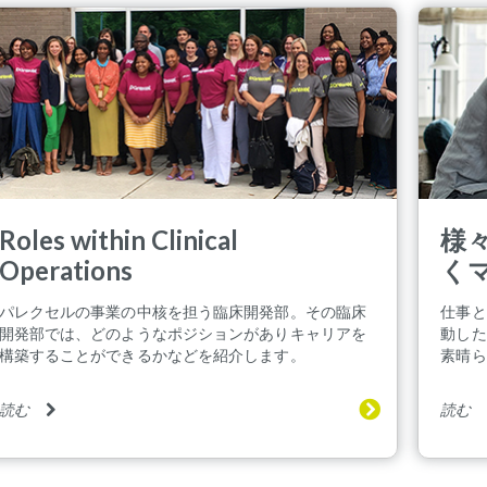
Roles within Clinical
様
Operations
く
パレクセルの事業の中核を担う臨床開発部。その臨床
仕事と
開発部では、どのようなポジションがありキャリアを
動した
構築することができるかなどを紹介します。
素晴ら
読む
読む