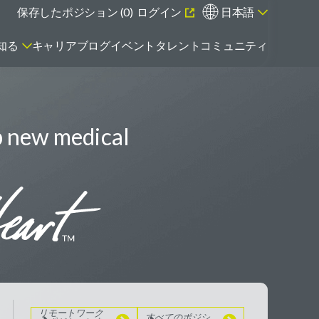
保存したポジション (
0
)
ログイン
日本語
知る
キャリアブログ
イベント
タレントコミュニティ
p new medical
エマージング・タレントとは
リモートワーク
のポジションを
見る
すべてのポジシ
ョンを見る
リモートワーク
すべてのポジシ