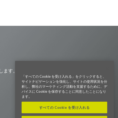
Visit us on Line
Visit us on LinkedIn
Visit us on Youtube
Visit us on Twitter
Visit us on Instagram
Visit us on Facebook
Checkout our Podcast
します。また、会社の最新ニュー
「すべての Cookie を受け入れる」をクリックすると、
サイトナビゲーションを強化し、サイトの使用状況を分
東京本社 〒104-0033 東京都中央区
析し、弊社のマーケティング活動を支援するために、デ
新川1-21-2 茅場町タワー13F/16F
バイスに Cookie を保存することに同意したことになり
Phone (03) 5931 2953
ます。
大阪本社 〒541-0042 大阪府
すべての Cookie を受け入れる
大阪市中央区今橋2−5−8
トレードピア淀屋橋18F