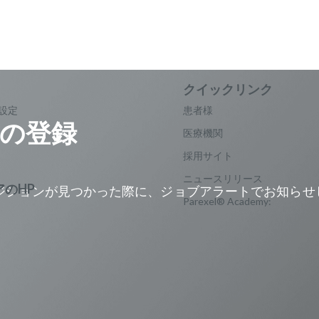
設定
患者様
の登録
医療機関
採用サイト
ニュースリリース
ジションが見つかった際に、ジョブアラートでお知らせ
Parexel® Academy:
。