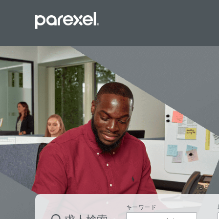
バイオスタ
臨床開発モ
データーマ
プロジェク
レギュラト
SASプロ
キーワード