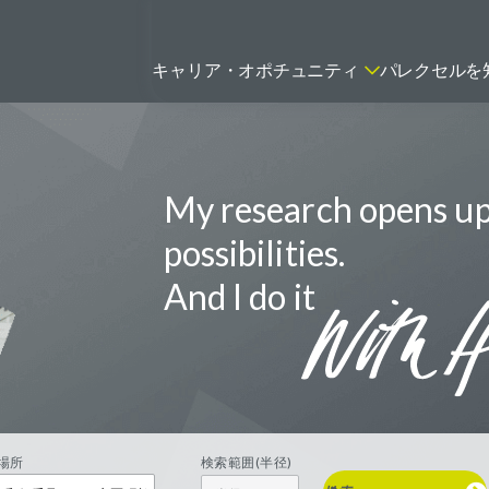
キャリア・オポチュニティ
パレクセルを
My research opens u
ティティシャン
FSPのポジションを見る
ニター（CRA）
possibilities.
ネージャー
And I do it
トリーダー
バイオテック関連のポジションを
リーコンサルタント
見る
グラマー
場所
検索範囲(半径)