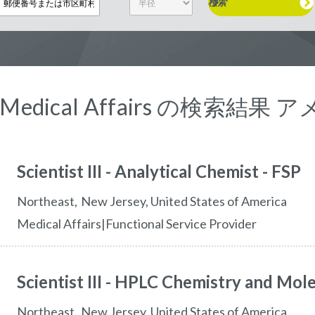
検索
 Medical Affairs の検索結
Scientist III - Analytical Chemist - FSP
northeast
New Jersey,
United States of America
Medical Affairs|Functional Service Provider
Scientist III - HPLC Chemistry and Mole
northeast
New Jersey,
United States of America