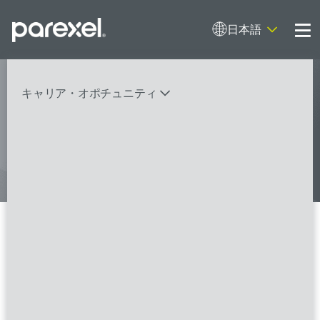
日本語
Me
My research opens up new medical
キャリア・オポチュニティ
possibilities.
And I do it
バイオスタティティシャン
臨床開発モニター（CRA）
データーマネージャー
プロジェクトリーダー
検索
レギュラトリーコンサルタント
SASプログラマー
3 の検索結果 Guangdong
FSPのポジションを見る