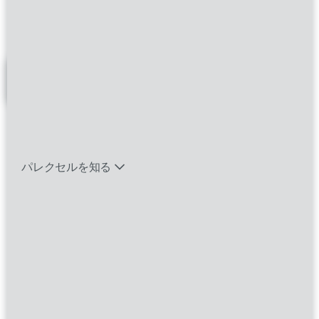
Sheng
バイオテック関連のポジションを見る
フィルター
エマージング・タレントとは
Clinical Research Associate
パレクセルを知る
II (FSP)
guangzhou
Guangdong,
China
Clinical Trials |Clinical Research
Associate|Functional Service Provider