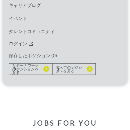
Study Start Up Specialist II
キャリアブログ
guangzhou
Guangdong,
China
イベント
Clinical Trials
タレントコミュニティ
ログイン
Clinical Research Associate
保存したポジション (
0
)
guangzhou
Guangdong,
China
リモートワーク
すべてのポジシ
のポジションを
Clinical Trials |Clinical Research
ョンを見る
見る
Associate
JOBS FOR YOU