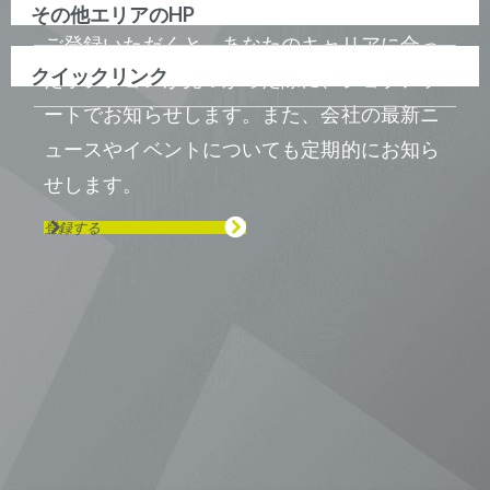
その他エリアのHP
ご登録いただくと、あなたのキャリアに合っ
クイックリンク
たポジションが見つかった際に、ジョブアラ
ートでお知らせします。また、会社の最新ニ
ュースやイベントについても定期的にお知ら
せします。
登録する
Visit us on Line
Visit us on LinkedIn
Visit us on Youtube
Visit us on Twitter
Visit us on Instagram
Visit us on Facebook
Checkout our Podcast
東京本社 〒104-0033 東京都中央区
新川1-21-2 茅場町タワー13F/16F
Phone (03) 5931 2953
大阪本社 〒541-0042 大阪府
大阪市中央区今橋2−5−8