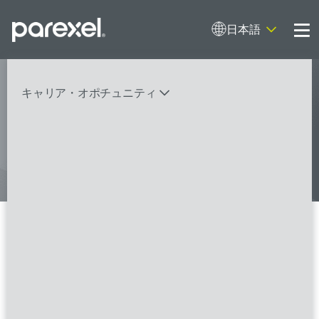
日本語
Me
My research opens up new medical
キャリア・オポチュニティ
possibilities.
And I do it
バイオスタティティシャン
臨床開発モニター（CRA）
データーマネージャー
プロジェクトリーダー
検索
レギュラトリーコンサルタント
SASプログラマー
0 の検索結果 București
FSPのポジションを見る