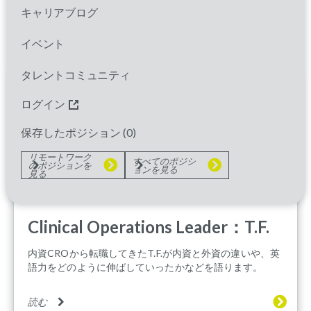
OUR CULTURE
キャリアブログ
イベント
タレントコミュニティ
ログイン
保存したポジション (
0
)
リモートワーク
すべてのポジシ
のポジションを
ョンを見る
見る
Clinical Operations Leader：T.F.
内資CROから転職してきたT.F.が内資と外資の違いや、英
語力をどのように伸ばしていったかなどを語ります。
読む