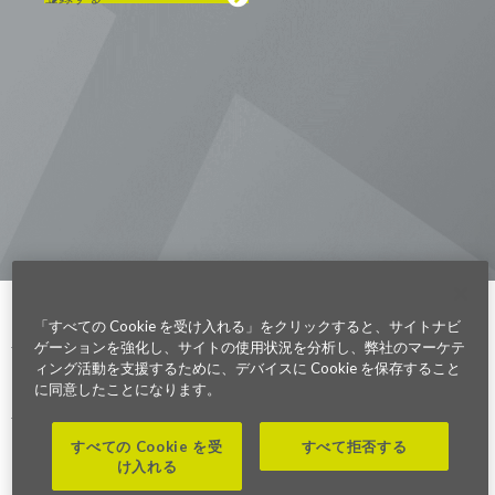
Visit us on Line
Visit us on LinkedIn
Visit us on Youtube
Visit us on Twitter
Visit us on Instagram
Visit us on Facebook
Checkout our Podcast
東京本社 〒104-0033 東京都中央区
新川1-21-2 茅場町タワー13F/16F
Phone (03) 5931 2953
大阪本社 〒541-0042 大阪府
大阪市中央区今橋2−5−8
トレードピア淀屋橋18F
Phone (06) 4980 2913
Parexel.com/japan
「すべての Cookie を受け入れる」をクリックすると、サイトナビ
ゲーションを強化し、サイトの使用状況を分析し、弊社のマーケテ
ィング活動を支援するために、デバイスに Cookie を保存すること
Privacy Policy
Terms of Service
Modern Slavery
Sitemap
Cookie 設定
に同意したことになります。
Statement Act
Fraud Alert
すべての Cookie を受
すべて拒否する
け入れる
©2026. Parexel International (MA) Corporation. All Rights Reserved