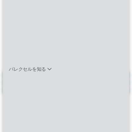
別のキーワードと勤務地の組み合わせでお試しいた
だくか、検索条件を広げてください。
バイオテック関連のポジションを見る
エマージング・タレントとは
JOBS FOR YOU
パレクセルを知る
おすすめの求人情報
最近見たポジション
保存したポジション
LEARN ABOUT