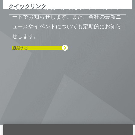
クイックリンク
たポジションが見つかった際に、ジョブアラ
ートでお知らせします。また、会社の最新ニ
ュースやイベントについても定期的にお知ら
せします。
登録する
Visit us on Line
Visit us on LinkedIn
Visit us on Youtube
Visit us on Twitter
Visit us on Instagram
Visit us on Facebook
Checkout our Podcast
東京本社 〒104-0033 東京都中央区
新川1-21-2 茅場町タワー13F/16F
Phone (03) 5931 2953
大阪本社 〒541-0042 大阪府
大阪市中央区今橋2−5−8
トレードピア淀屋橋18F
Phone (06) 4980 2913