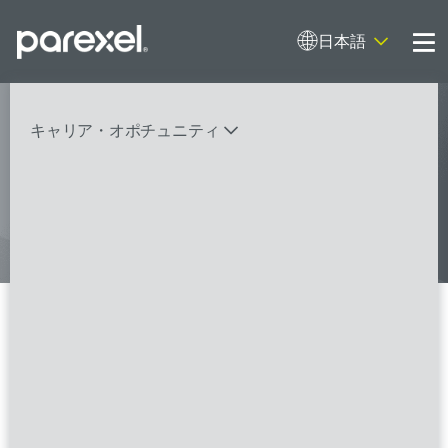
日本語
Me
My research opens up new medical
キャリア・オポチュニティ
possibilities.
And I do it
バイオスタティティシャン
臨床開発モニター（CRA）
データーマネージャー
プロジェクトリーダー
検索
レギュラトリーコンサルタント
SASプログラマー
3 の検索結果 広州
FSPのポジションを見る