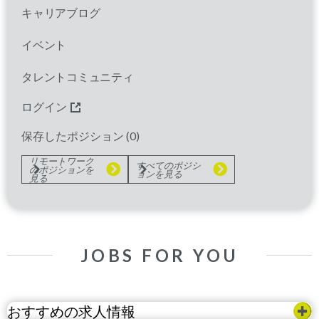
キャリアブログ
Clinical Trials
イベント
Clinical Research Associate
タレントコミュニティ
guangzhou
Guangdong,
China
ログイン
Clinical Trials |Clinical Research
保存したポジション (
0
)
Associate
リモートワーク
すべてのポジシ
のポジションを
ョンを見る
見る
JOBS FOR YOU
おすすめの求人情報