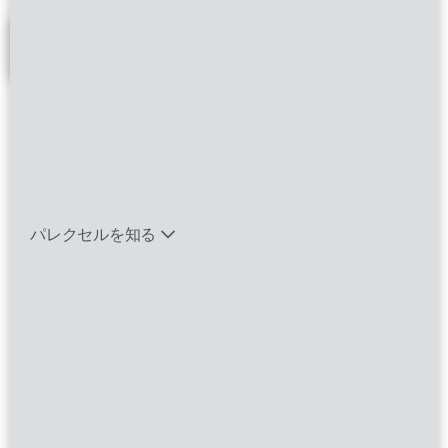
フィルター
バイオテック関連のポジションを見る
Clinical Research Associate
エマージング・タレントとは
II (FSP)
パレクセルを知る
guangzhou
Guangdong,
China
Clinical Trials |Clinical Research
Associate|Functional Service Provider
Study Start Up Specialist II
guangzhou
Guangdong,
China