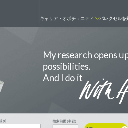
キャリア・オポチュニティ
パレクセルを
My research opens u
ティティシャン
FSPのポジションを見る
ニター（CRA）
possibilities.
ネージャー
And I do it
トリーダー
バイオテック関連のポジションを
リーコンサルタント
見る
グラマー
場所
検索範囲(半径)