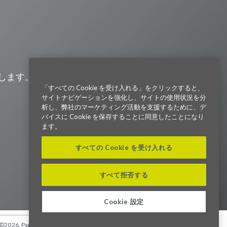
Visit us on Line
Visit us on LinkedIn
Visit us on Youtube
Visit us on Twitter
Visit us on Instagram
Visit us on Facebook
Checkout our Podcast
します。また、会社の最新ニュー
「すべての Cookie を受け入れる」をクリックすると、
サイトナビゲーションを強化し、サイトの使用状況を分
東京本社 〒104-0033 東京都中央区
析し、弊社のマーケティング活動を支援するために、デ
新川1-21-2 茅場町タワー13F/16F
バイスに Cookie を保存することに同意したことになり
Phone (03) 5931 2953
ます。
大阪本社 〒541-0042 大阪府
すべての Cookie を受け入れる
大阪市中央区今橋2−5−8
トレードピア淀屋橋18F
Phone (06) 4980 2913
すべて拒否する
Parexel.com/japan
Cookie 設定
©2026. Parexel International (MA) Corporation. All Rights Reserved