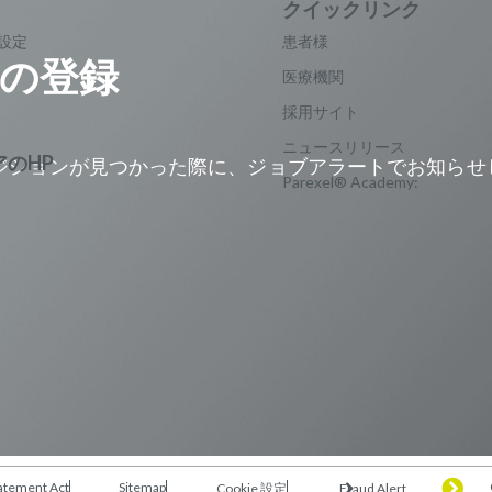
設定
患者様
の登録
医療機関
採用サイト
ニュースリリース
ジションが見つかった際に、ジョブアラートでお知らせ
Parexel® Academy:
。
atement Act
Sitemap
Fraud Alert
Cookie 設定