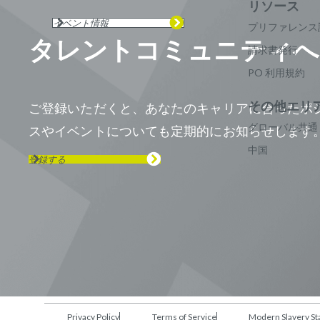
イベント情報
プリファレンス
タレントコミュニティへ
請求書発行
PO 利用規約
ご登録いただくと、あなたのキャリアに合ったポ
グローバル共通
スやイベントについても定期的にお知らせします
中国
登録する
Privacy Policy
Terms of Service
Modern Slavery
St