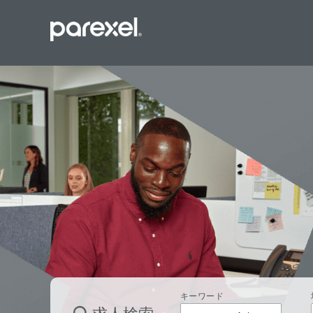
バイオスタ
臨床開発モ
データーマ
プロジェク
レギュラト
SASプロ
キーワード