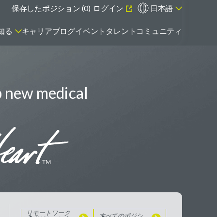
保存したポジション (
0
)
ログイン
日本語
知る
キャリアブログ
イベント
タレントコミュニティ
p new medical
エマージング・タレントとは
リモートワーク
のポジションを
見る
すべてのポジシ
ョンを見る
リモートワーク
すべてのポジシ