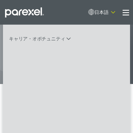
日本語
Me
My research opens up new medical
キャリア・オポチュニティ
possibilities.
And I do it
バイオスタティティシャン
臨床開発モニター（CRA）
データーマネージャー
プロジェクトリーダー
検索
レギュラトリーコンサルタント
SASプログラマー
2 の検索結果 九龍城区
FSPのポジションを見る