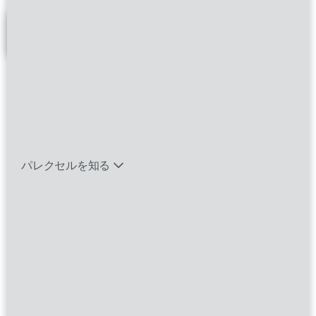
フィルター
バイオテック関連のポジションを見る
Clinical Research Associate
エマージング・タレントとは
I - Senior (Core Team)
パレクセルを知る
kowloon
Kowloon,
Hong Kong
Clinical Trials |Clinical Research
Associate
Clinical Research Associate