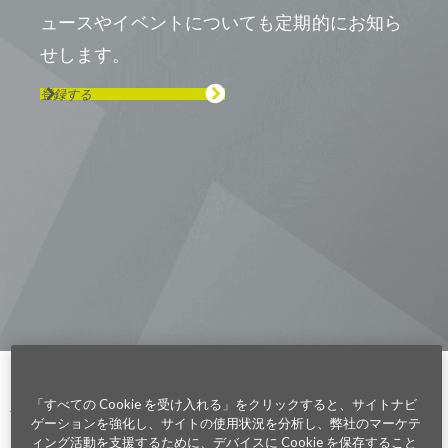
ュースやイベントについても定期的にお知ら
せします。
登録する
Visit us on Line
Visit us on LinkedIn
Visit us on Youtube
Visit us on Twitter
Visit us on Instagram
Visit us on Facebook
Checkout our Podcast
東京本社 〒104-0033 東京都中央区
新川1-21-2 茅場町タワー13F/16F
Phone (03) 5931 2953
大阪本社 〒541-0042 大阪府
大阪市中央区今橋2−5−8
トレードピア淀屋橋18F
Phone (06) 4980 2913
Parexel.com/japan
「すべての Cookie を受け入れる」をクリックすると、サイトナビ
ゲーションを強化し、サイトの使用状況を分析し、弊社のマーケテ
Privacy Policy
Terms of Service
Modern Slavery
Sitemap
Cookie 設定
ィング活動を支援するために、デバイスに Cookie を保存すること