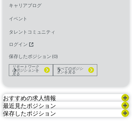
II - Senior
キャリアブログ
kowloon
Kowloon,
Hong Kong
イベント
Clinical Trials |Clinical Research
Associate
タレントコミュニティ
ログイン
保存したポジション (
0
)
リモートワーク
すべてのポジシ
のポジションを
ョンを見る
JOBS FOR YOU
見る
おすすめの求人情報
最近見たポジション
保存したポジション