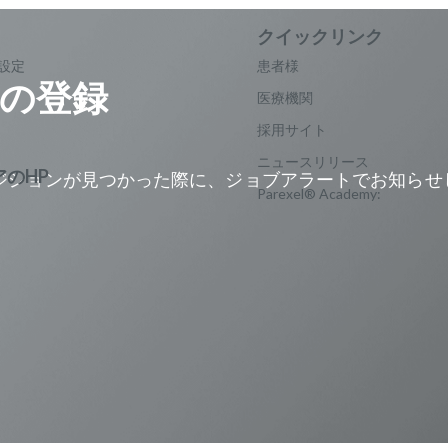
設定
患者様
の登録
医療機関
採用サイト
ニュースリリース
ジションが見つかった際に、ジョブアラートでお知らせ
Parexel® Academy:
。