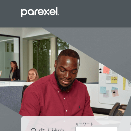
バイオスタ
臨床開発モ
データーマ
プロジェク
レギュラト
SASプロ
キーワード