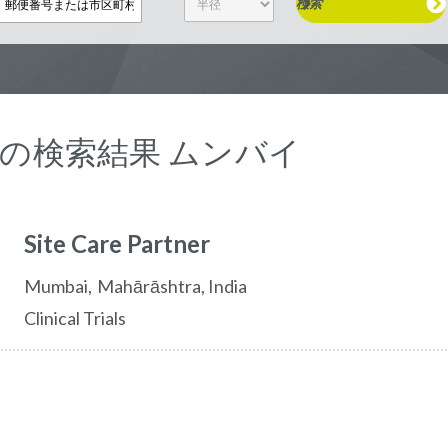
検索
1 の検索結果 ムンバイ
Site Care Partner
mumbai
Mahārāshtra,
India
Clinical Trials