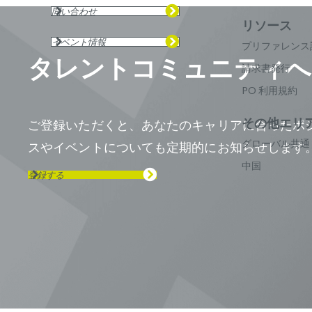
問い合わせ
イベント情報
プリファレンス
タレントコミュニティへ
請求書発行
PO 利用規約
ご登録いただくと、あなたのキャリアに合ったポ
グローバル共通
スやイベントについても定期的にお知らせします
中国
登録する