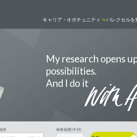
キャリア・オポチュニティ
パレクセルを
My research opens u
ティティシャン
FSPのポジションを見る
ニター（CRA）
possibilities.
ネージャー
And I do it
トリーダー
バイオテック関連のポジションを
リーコンサルタント
見る
グラマー
場所
検索範囲(半径)