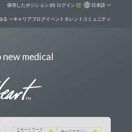
保存したポジション (
0
)
ログイン
日本語
知る
キャリアブログ
イベント
タレントコミュニティ
p new medical
エマージング・タレントとは
リモートワーク
のポジションを
見る
すべてのポジシ
ョンを見る
リモートワーク
すべてのポジシ