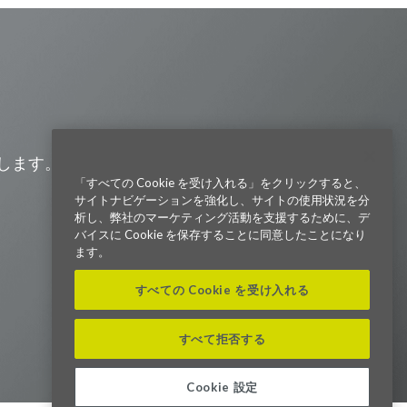
Visit us on Line
Visit us on LinkedIn
Visit us on Youtube
Visit us on Twitter
Visit us on Instagram
Visit us on Facebook
Checkout our Podcast
します。また、会社の最新ニュー
「すべての Cookie を受け入れる」をクリックすると、
サイトナビゲーションを強化し、サイトの使用状況を分
東京本社 〒104-0033 東京都中央区
析し、弊社のマーケティング活動を支援するために、デ
新川1-21-2 茅場町タワー13F/16F
バイスに Cookie を保存することに同意したことになり
Phone (03) 5931 2953
ます。
大阪本社 〒541-0042 大阪府
すべての Cookie を受け入れる
大阪市中央区今橋2−5−8
トレードピア淀屋橋18F
Phone (06) 4980 2913
すべて拒否する
Parexel.com/japan
Cookie 設定