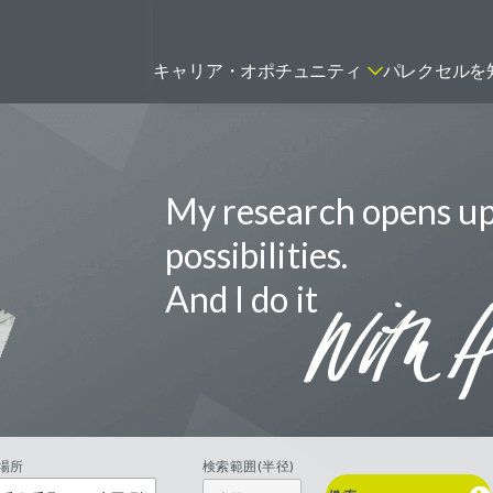
キャリア・オポチュニティ
パレクセルを
My research opens u
ティティシャン
FSPのポジションを見る
ニター（CRA）
possibilities.
ネージャー
And I do it
トリーダー
バイオテック関連のポジションを
リーコンサルタント
見る
グラマー
場所
検索範囲(半径)