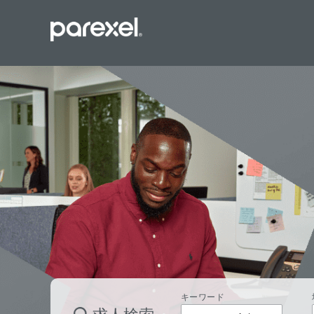
バイオスタ
臨床開発モ
データーマ
プロジェク
レギュラト
SASプロ
キーワード