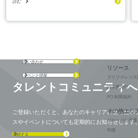
読む
問い合わせ
イベント情報
プリファレンス
タレントコミュニティへ
請求書発行
PO 利用規約
ご登録いただくと、あなたのキャリアに合ったポ
グローバル共通
スやイベントについても定期的にお知らせします
中国
登録する