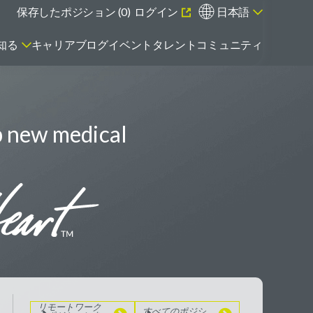
保存したポジション (
0
)
ログイン
日本語
知る
キャリアブログ
イベント
タレントコミュニティ
p new medical
エマージング・タレントとは
リモートワーク
のポジションを
見る
すべてのポジシ
ョンを見る
リモートワーク
すべてのポジシ