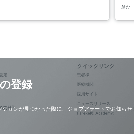
読む
設定
患者様
の登録
医療機関
採用サイト
ニュースリリース
ジションが見つかった際に、ジョブアラートでお知らせ
Parexel® Academy:
。