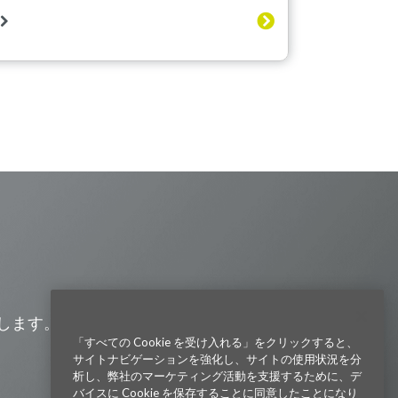
Visit us on Line
Visit us on LinkedIn
Visit us on Youtube
Visit us on Twitter
Visit us on Instagram
Visit us on Facebook
Checkout our Podcast
します。また、会社の最新ニュー
「すべての Cookie を受け入れる」をクリックすると、
サイトナビゲーションを強化し、サイトの使用状況を分
東京本社 〒104-0033 東京都中央区
析し、弊社のマーケティング活動を支援するために、デ
新川1-21-2 茅場町タワー13F/16F
バイスに Cookie を保存することに同意したことになり