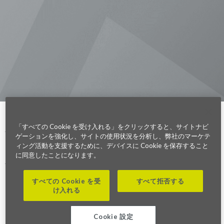
Visit us on Line
Visit us on LinkedIn
Visit us on Youtube
Visit us on Twitter
Visit us on Instagram
Visit us on Facebook
Checkout our Podcast
東京本社 〒104-0033 東京都中央区
新川1-21-2 茅場町タワー13F/16F
Phone (03) 5931 2953
大阪本社 〒541-0042 大阪府
大阪市中央区今橋2−5−8
トレードピア淀屋橋18F
Phone (06) 4980 2913
Parexel.com/japan
「すべての Cookie を受け入れる」をクリックすると、サイトナビ
ゲーションを強化し、サイトの使用状況を分析し、弊社のマーケテ
ィング活動を支援するために、デバイスに Cookie を保存すること
Privacy Policy
Terms of Service
Modern Slavery
Sitemap
Cookie 設定
Statement Act
に同意したことになります。
Fraud Alert
すべての Cookie を受
すべて拒否する
け入れる
©2026. Parexel International (MA) Corporation. All Rights Reserved
Cookie 設定