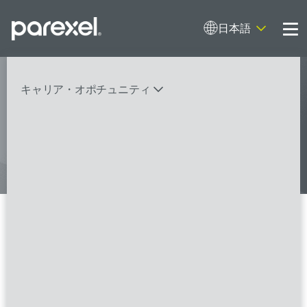
日本語
Me
My research opens up new medical
キャリア・オポチュニティ
possibilities.
And I do it
バイオスタティティシャン
臨床開発モニター（CRA）
データーマネージャー
プロジェクトリーダー
検索
レギュラトリーコンサルタント
SASプログラマー
1 の検索結果 ブリティッシュ
FSPのポジションを見る