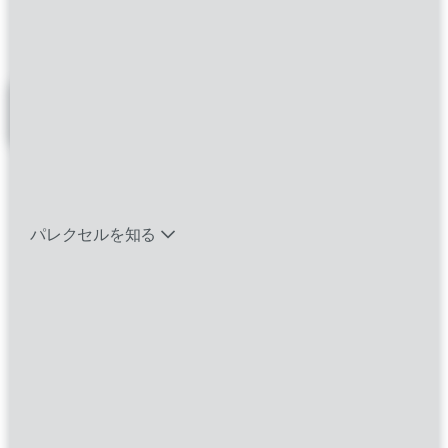
コロンビア州
バイオテック関連のポジションを見る
フィルター
エマージング・タレントとは
Medical Director,
パレクセルを知る
Endocrinology
Canada, Remote
Additional Locations:
;;;;;;;;;;;