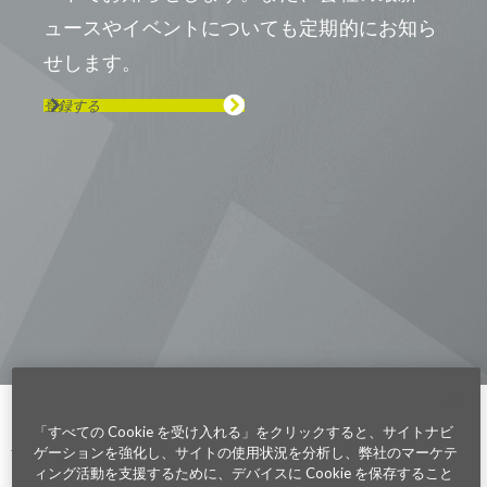
ュースやイベントについても定期的にお知ら
せします。
登録する
Visit us on Line
Visit us on LinkedIn
Visit us on Youtube
Visit us on Twitter
Visit us on Instagram
Visit us on Facebook
Checkout our Podcast
東京本社 〒104-0033 東京都中央区
新川1-21-2 茅場町タワー13F/16F
Phone (03) 5931 2953
大阪本社 〒541-0042 大阪府
大阪市中央区今橋2−5−8
トレードピア淀屋橋18F
Phone (06) 4980 2913
Parexel.com/japan
「すべての Cookie を受け入れる」をクリックすると、サイトナビ
ゲーションを強化し、サイトの使用状況を分析し、弊社のマーケテ
ィング活動を支援するために、デバイスに Cookie を保存すること
Privacy Policy
Terms of Service
Modern Slavery
Sitemap
Cookie 設定