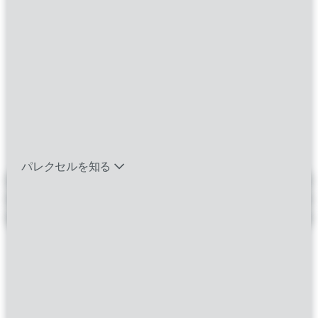
別のキーワードと勤務地の組み合わせでお試しいた
だくか、検索条件を広げてください。
バイオテック関連のポジションを見る
エマージング・タレントとは
JOBS FOR YOU
パレクセルを知る
おすすめの求人情報
最近見たポジション
保存したポジション
LEARN ABOUT