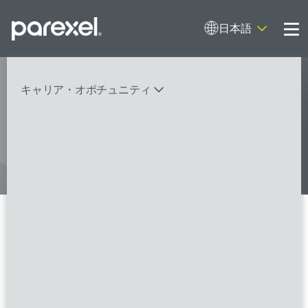
日本語
Me
My research opens up new medical
キャリア・オポチュニティ
possibilities.
And I do it
バイオスタティティシャン
臨床開発モニター（CRA）
データーマネージャー
プロジェクトリーダー
検索
レギュラトリーコンサルタント
SASプログラマー
0 の検索結果 ブカレスト
FSPのポジションを見る