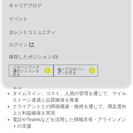
床開発プロジェクトのマネジメントを通じて、品
キャリアブログ
質・コスト・スケジュールの最適化を図り、クライ
アント満足度の向上とビジネスの成長をリードして
イベント
いただきます。
タレントコミュニティ
＜業務内容＞
ログイン
契約内容、薬事法、GCP、SOPなどの関連法規を遵守
し、プロジェクト全体を統括
保存したポジション (
0
)
業務内容の把握と計画立案、社内各部門との調整、ク
リモートワーク
ライアントとの折衝
すべてのポジシ
のポジションを
ョンを見る
プロジェクトマネジャーとして、部門横断的なチーム
見る
をリードし、プロジェクトの立ち上げから完了までを
管理
タイムライン、コスト、人員の管理を通じて、マイル
ストーン達成と品質確保を推進
クライアントとの関係構築・維持を通じて、満足度向
上と利益確保を実現
電話やTeamsなどを活用した情報共有・アラインメン
トの支援