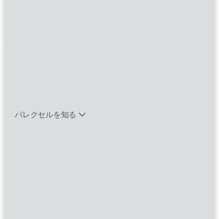
Primary Location:
Japan, Tokyo
Additional Locations:
Japan, Osaka
バイオテック関連のポジションを見る
求人ID
R0000042569
Category
Project Leadership
応募
エマージング・タレントとは
パレクセルを知る
ABOUT THIS ROLE
製薬会社などのクライアントと信頼関係を築き、さ
まざまなニーズや期待に応えることで、双方にとっ
て価値あるサービスを提供するポジションです。臨