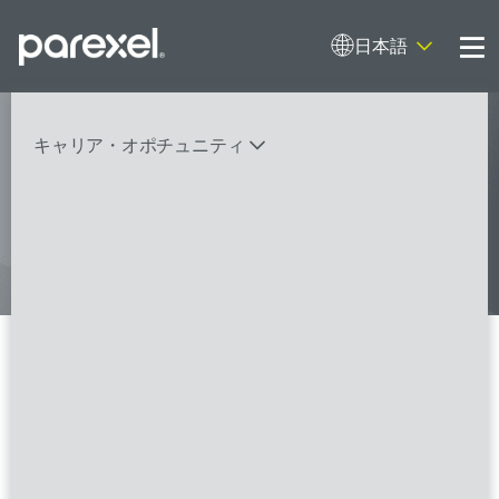
日本語
Me
My research opens up new medical
キャリア・オポチュニティ
possibilities.
And I do it
バイオスタティティシャン
臨床開発モニター（CRA）
データーマネージャー
プロジェクトリーダー
検索
レギュラトリーコンサルタント
SASプログラマー
Project Leader / プロジェクト
リーダー
FSPのポジションを見る