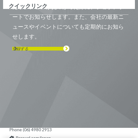
クイックリンク
たポジションが見つかった際に、ジョブアラ
ートでお知らせします。また、会社の最新ニ
ュースやイベントについても定期的にお知ら
せします。
登録する
Visit us on Line
Visit us on LinkedIn
Visit us on Youtube
Visit us on Twitter
Visit us on Instagram
Visit us on Facebook
Checkout our Podcast
東京本社 〒104-0033 東京都中央区
新川1-21-2 茅場町タワー13F/16F
Phone (03) 5931 2953
大阪本社 〒541-0042 大阪府
大阪市中央区今橋2−5−8
トレードピア淀屋橋18F
Phone (06) 4980 2913
Parexel.com/japan