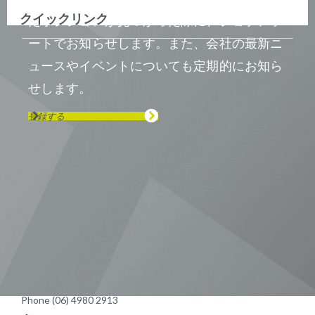
クイックリンク
たポジションが見つかった際に、ジョブアラ
ートでお知らせします。また、会社の最新ニ
ュースやイベントについても定期的にお知ら
せします。
登録する
Visit us on Line
Visit us on LinkedIn
Visit us on Youtube
Visit us on Twitter
Visit us on Instagram
Visit us on Facebook
Checkout our Podcast
東京本社 〒104-0033 東京都中央区
新川1-21-2 茅場町タワー13F/16F
Phone (03) 5931 2953
大阪本社 〒541-0042 大阪府
大阪市中央区今橋2−5−8
トレードピア淀屋橋18F
Phone (06) 4980 2913