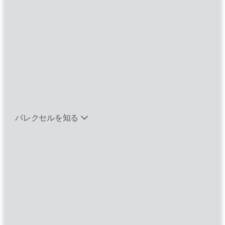
Where you
work
With
バイオテック関連のポジションを見る
Heart
™
エマージング・タレントとは
インサイトを活かした臨床試験の設計。信頼性
パレクセルを知る
の高いソリューションの提供。人々の人生を変
える医薬品の開発促進。世界をリードする臨床
研究機関（CRO）として、私たちパレクセルは
多様な視点を結集し、決意と卓越性、そして思
いやりをもってあらゆる課題に立ち向かってい
ます。私たちの可能性に限界はありません。