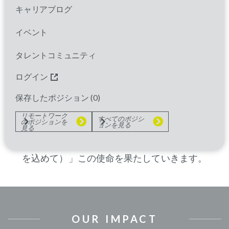
キャリアブログ
パレクセルの一員になると、あなたは真のコラ
ボレーションが息づき、相互尊重を基盤とし、
イベント
共感が組織文化に深く根付いたチームに加わる
タレントコミュニティ
ことになります。私たちのすべての活動の中心
には、治療によって人生が大きく変わる可能性
ログイン
を持つ患者さんがいます。患者さん体験を重視
保存したポジション (
0
)
する私たちの独自の姿勢が、治療を最も必要と
リモートワーク
すべてのポジシ
のポジションを
している方々に届けるための原動力となってい
ョンを見る
見る
ます。そして共に、私たちは「
With Heart
™（心
を込めて）」この使命を果たしていきます。
OUR IMPACT