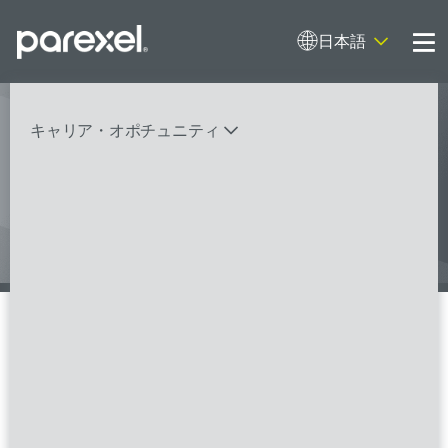
日本語
Me
キャリア・オポチュニティ
I contribute to clinical research with
expertise and empathy. And I do it
バイオスタティティシャン
臨床開発モニター（CRA）
データーマネージャー
プロジェクトリーダー
検索
レギュラトリーコンサルタント
SASプログラマー
FSPのポジションを見る