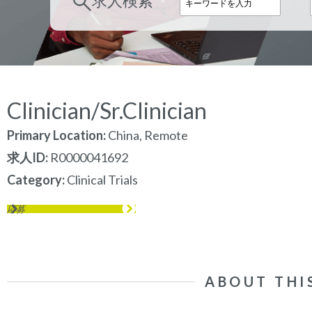
求人検索
Clinician/Sr.Clinician
Primary Location:
China, Remote
求人ID
R0000041692
Category
Clinical Trials
応募
ABOUT THI