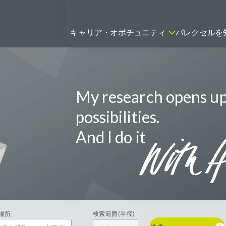
キャリア・オポチュニティ
パレクセルを
My research opens u
ティティシャン
FSPのポジションを見る
ニター（CRA）
possibilities.
ネージャー
And I do it
トリーダー
バイオテック関連のポジションを
リーコンサルタント
見る
グラマー
場所
検索範囲(半径)