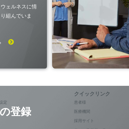
なウェルネスに情
取り組んでいま
ら
設定
患者様
の登録
医療機関
採用サイト