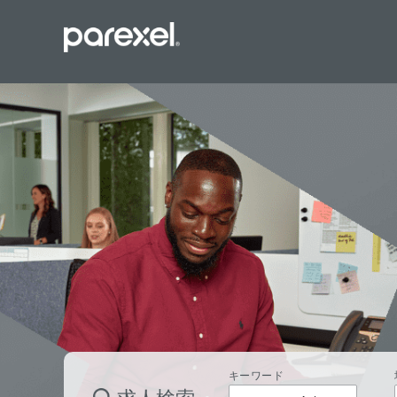
バイオスタ
臨床開発モ
データーマ
プロジェク
レギュラト
SASプロ
キーワード