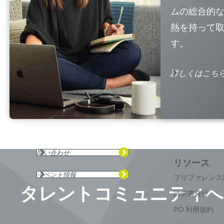
ムの総合的
熱を持って
す。
詳しくはこち
問い合わせ
イベント情報
プリファレンス
タレントコミュニティへ
請求書発行
PO 利用規約