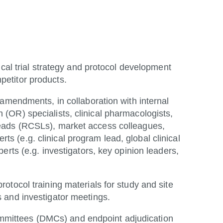
nical trial strategy and protocol development
petitor products.
d amendments, in collaboration with internal
 (OR) specialists, clinical pharmacologists,
 Leads (RCSLs), market access colleagues,
s (e.g. clinical program lead, global clinical
perts (e.g. investigators, key opinion leaders,
rotocol training materials for study and site
s and investigator meetings.
mmittees (DMCs) and endpoint adjudication