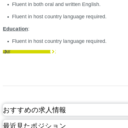
Fluent in both oral and written English.
Fluent in host country language required.
Education
:
Fluent in host country language required.
応募
おすすめの求人情報
最近見たポジション