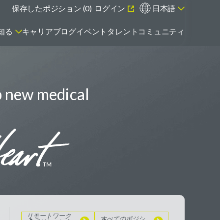
保存したポジション (
0
)
ログイン
日本語
知る
キャリアブログ
イベント
タレントコミュニティ
p new medical
エマージング・タレントとは
リモートワーク
のポジションを
見る
すべてのポジシ
ョンを見る
リモートワーク
すべてのポジシ