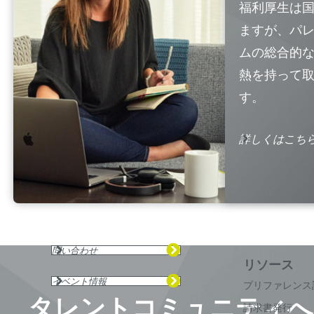
福利厚生は
ますが、パ
ムの総合的
熱を持って
す。
詳しくはこち
問い合わせ
イベント情報
プリファレンス
タレントコミュニティへ
請求書発行