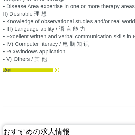
• Disease Area expertise in one or more therapy areas
II) Desirable 理 想
• Knowledge of observational studies and/or real worl
- III) Language ability / 语 言 能 力
• Excellent written and verbal communication skills in
- IV) Computer literacy / 电 脑 知 识
• PC/Windows application
- V) Others / 其 他
応募
おすすめの求人情報