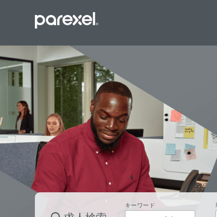
バイオスタ
臨床開発モ
データーマ
プロジェク
レギュラト
SASプロ
キーワード