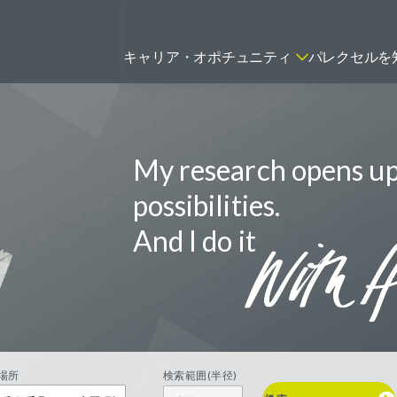
キャリア・オポチュニティ
パレクセルを
My research opens u
ティティシャン
FSPのポジションを見る
ニター（CRA）
possibilities.
ネージャー
And I do it
トリーダー
バイオテック関連のポジションを
リーコンサルタント
見る
グラマー
場所
検索範囲(半径)