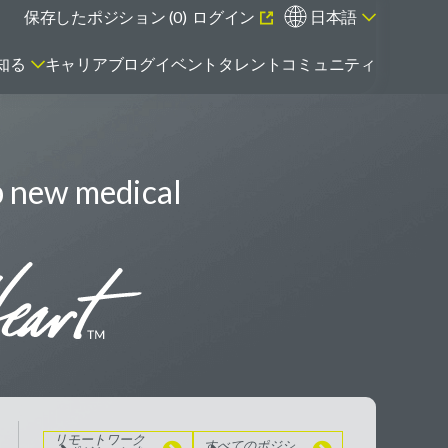
保存したポジション (
0
)
ログイン
日本語
知る
キャリアブログ
イベント
タレントコミュニティ
p new medical
エマージング・タレントとは
リモートワーク
のポジションを
見る
すべてのポジシ
ョンを見る
リモートワーク
すべてのポジシ