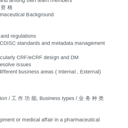
ams and among own team members
 业 资 格
armaceutical Background
and regulations
CDISC standards and metadata management
rticularly CRF/eCRF design and DM
resolve issues
fferent business areas ( Internal , External)
nction / 工 作 功 能, Business types / 业 务 种 类
opment or medical affair in a pharmaceutical