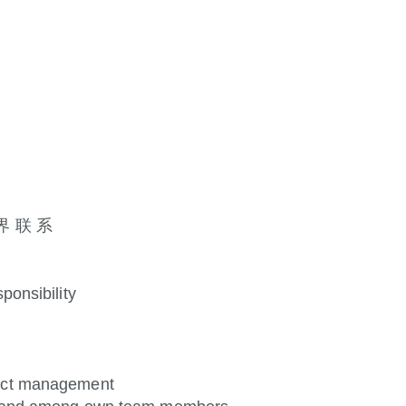
外 界 联 系
ponsibility
ject management