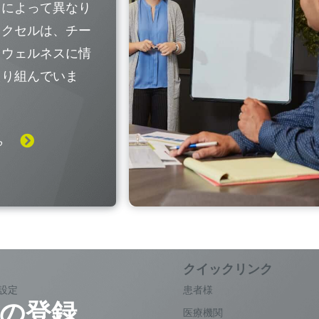
国によって異なり
レクセルは、チー
なウェルネスに情
取り組んでいま
ら
設定
患者様
の登録
医療機関