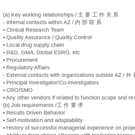
(a) Key working relationships / 主 要 工 作 关 系
- Internal contacts within AZ / 内 部 联 系
• Clinical Research Team
• Quality Assurance / Quality Control
• Local drug supply chain
• R&D, GMA, Global ESRO, etc
• Procurement
• Regulatory Affairs
- External contacts with organizations outside AZ / 
• Principal Investigator/Co-Investigators
• CRO/SMO
• Any other vendors if related to function scope and res
(b) Job requirements /工 作 要 求
• Results Driven Behavior
• Self-motivation and adaptability
• History of successful managerial experience on pro