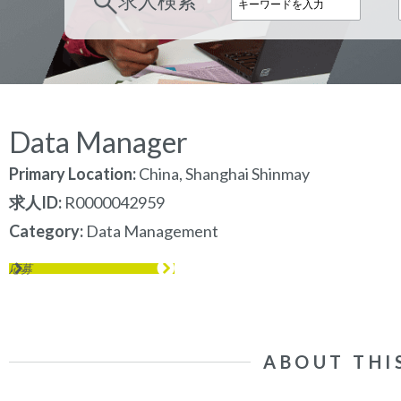
求人検索
Data Manager
Primary Location:
China, Shanghai Shinmay
求人ID
R0000042959
Category
Data Management
応募
ABOUT THI