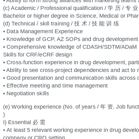
• Ability to form strong alliances with marketing te
(c) Academic / Professional qualification / 学 历 / 专
Bachelor or higher degree in Science, Medical or Ph
(d) Technical / skill training / 技 术 / 技 能 训 练
• Data Management Experience
• Knowledge of GCP, AZ SOPs and drug development 
• Comprehensive knowledge of CDASH/SDTM/ADaM 
Skills for CRF/eCRF design
• Cross-function experience in drug development, pa
• Ability to see cross-project dependencies and act to 
• Good presentation and communication skills across di
• Effective meeting and time management
• Negotiation skills
(e) Working experience (No. of years / 年 资, Job fu
)
I) Essential 必 需
• At least 5 relevant working experience in drug devel
company or CRO setting.