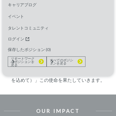
キャリアブログ
パレクセルの一員になると、あなたは真のコラ
ボレーションが息づき、相互尊重を基盤とし、
イベント
共感が組織文化に深く根付いたチームに加わる
タレントコミュニティ
ことになります。私たちのすべての活動の中心
には、治療によって人生が大きく変わる可能性
ログイン
を持つ患者さんがいます。患者さん体験を重視
保存したポジション (
0
)
する私たちの独自の姿勢が、治療を最も必要と
リモートワーク
すべてのポジシ
のポジションを
している方々に届けるための原動力となってい
ョンを見る
見る
ます。そして共に、私たちは「
With Heart
™（心
を込めて）」この使命を果たしていきます。
OUR IMPACT