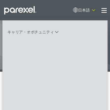
日本語
Me
キャリア・オポチュニティ
I contribute to clinical research with
expertise and empathy. And I do it
バイオスタティティシャン
臨床開発モニター（CRA）
データーマネージャー
プロジェクトリーダー
検索
レギュラトリーコンサルタント
SASプログラマー
FSPのポジションを見る