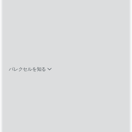
Where you
work
With
バイオテック関連のポジションを見る
Heart
™
エマージング・タレントとは
インサイトを活かした臨床試験の設計。信頼性
パレクセルを知る
の高いソリューションの提供。人々の人生を変
える医薬品の開発促進。世界をリードする臨床
研究機関（CRO）として、私たちパレクセルは
多様な視点を結集し、決意と卓越性、そして思
いやりをもってあらゆる課題に立ち向かってい
ます。私たちの可能性に限界はありません。