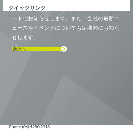
クイックリンク
たポジションが見つかった際に、ジョブアラ
ートでお知らせします。また、会社の最新ニ
ュースやイベントについても定期的にお知ら
せします。
登録する
Visit us on Line
Visit us on LinkedIn
Visit us on Youtube
Visit us on Twitter
Visit us on Instagram
Visit us on Facebook
Checkout our Podcast
東京本社 〒104-0033 東京都中央区
新川1-21-2 茅場町タワー13F/16F
Phone (03) 5931 2953
大阪本社 〒541-0042 大阪府
大阪市中央区今橋2−5−8
トレードピア淀屋橋18F
Phone (06) 4980 2913