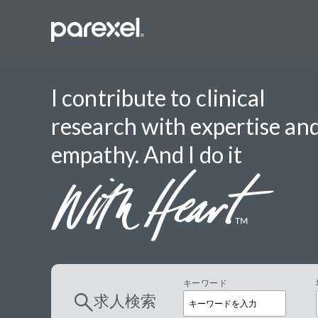
I contribute to clinical
research with expertise an
バイオスタ
empathy. And I do it
臨床開発モ
データーマ
プロジェク
レギュラト
SASプロ
キーワード
求人検索