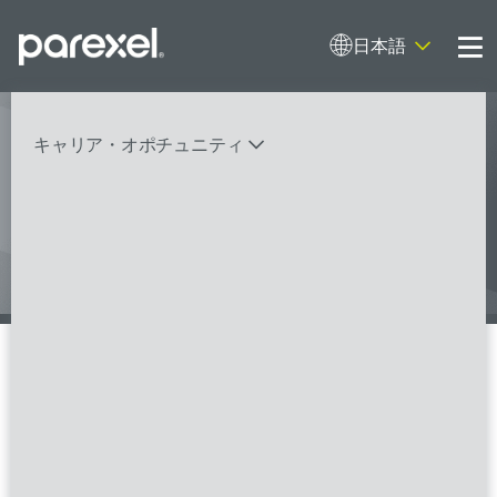
日本語
Me
キャリア・オポチュニティ
I contribute to clinical research with
expertise and empathy. And I do it
バイオスタティティシャン
臨床開発モニター（CRA）
データーマネージャー
プロジェクトリーダー
検索
レギュラトリーコンサルタント
SASプログラマー
FSPのポジションを見る