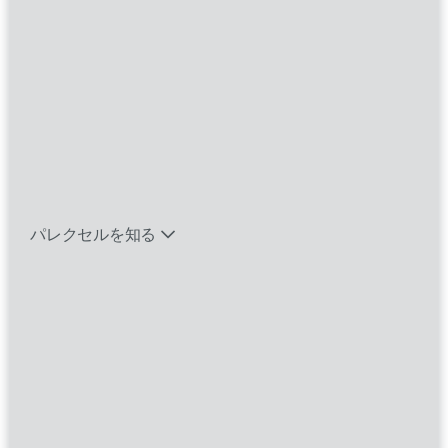
Where you
work
With
バイオテック関連のポジションを見る
Heart
™
エマージング・タレントとは
インサイトを活かした臨床試験の設計。信頼性
パレクセルを知る
の高いソリューションの提供。人々の人生を変
える医薬品の開発促進。世界をリードする臨床
研究機関（CRO）として、私たちパレクセルは
多様な視点を結集し、決意と卓越性、そして思
いやりをもってあらゆる課題に立ち向かってい
ます。私たちの可能性に限界はありません。