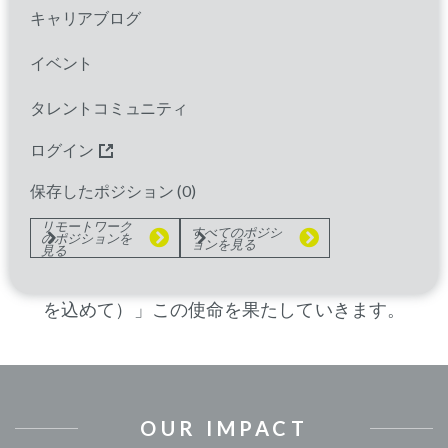
キャリアブログ
パレクセルの一員になると、あなたは真のコラ
ボレーションが息づき、相互尊重を基盤とし、
イベント
共感が組織文化に深く根付いたチームに加わる
タレントコミュニティ
ことになります。私たちのすべての活動の中心
には、治療によって人生が大きく変わる可能性
ログイン
を持つ患者さんがいます。患者さん体験を重視
保存したポジション (
0
)
する私たちの独自の姿勢が、治療を最も必要と
リモートワーク
すべてのポジシ
のポジションを
している方々に届けるための原動力となってい
ョンを見る
見る
ます。そして共に、私たちは「
With Heart
™（心
を込めて）」この使命を果たしていきます。
OUR IMPACT