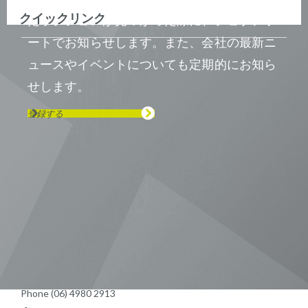
クイックリンク
たポジションが見つかった際に、ジョブアラ
ートでお知らせします。また、会社の最新ニ
ュースやイベントについても定期的にお知ら
せします。
登録する
Visit us on Line
Visit us on LinkedIn
Visit us on Youtube
Visit us on Twitter
Visit us on Instagram
Visit us on Facebook
Checkout our Podcast
東京本社 〒104-0033 東京都中央区
新川1-21-2 茅場町タワー13F/16F
Phone (03) 5931 2953
大阪本社 〒541-0042 大阪府
大阪市中央区今橋2−5−8
トレードピア淀屋橋18F
Phone (06) 4980 2913