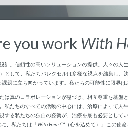
e you work
With H
設計。信頼性の高いソリューションの提供。人々の人
O）として、私たちパレクセルは多様な視点を結集し、
る課題に立ち向かっています。私たちの可能性に限界は
たは真のコラボレーションが息づき、相互尊重を基盤
。私たちのすべての活動の中心には、治療によって人
視する私たちの独自の姿勢が、治療を最も必要として
共に、私たちは「
With Heart
™（心を込めて）」この使命