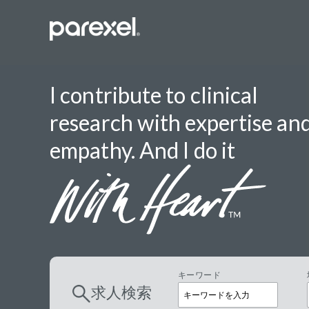
I contribute to clinical
research with expertise an
バイオスタ
empathy. And I do it
臨床開発モ
データーマ
プロジェク
レギュラト
SASプロ
キーワード
求人検索