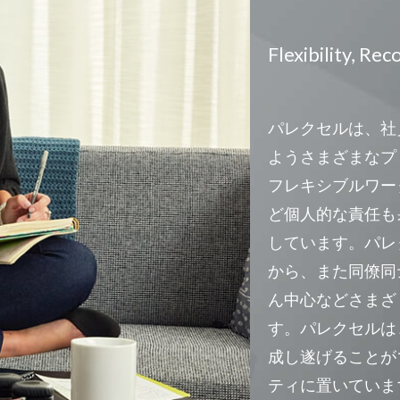
Flexibility, Re
パレクセルは、社
ようさまざまなプ
フレキシブルワー
ど個人的な責任も
しています。パレク
から、また同僚同
ん中心などさまざ
す。パレクセルは
成し遂げることが
ティに置いていま