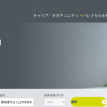
キャリア・オポチュニティ
パレクセルを
d
ティティシャン
FSPのポジションを見る
ニター（CRA）
ネージャー
トリーダー
バイオテック関連のポジションを
リーコンサルタント
見る
グラマー
場所
検索範囲(半径)
検索