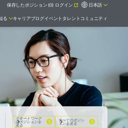
保存したポジション (
0
)
ログイン
日本語
知る
キャリアブログ
イベント
タレントコミュニティ
エマージング・タレントとは
リモートワーク
のポジションを
見る
すべてのポジシ
ョンを見る
リモートワーク
すべてのポジシ
のポジションを
ョンを見る
見る