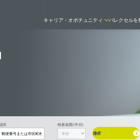
キャリア・オポチュニティ
パレクセルを
d
ティティシャン
FSPのポジションを見る
ニター（CRA）
ネージャー
トリーダー
バイオテック関連のポジションを
リーコンサルタント
見る
グラマー
場所
検索範囲(半径)
検索