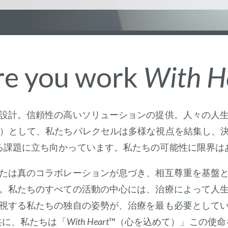
e you work
With H
設計。信頼性の高いソリューションの提供。人々の人
O）として、私たちパレクセルは多様な視点を結集し、
る課題に立ち向かっています。私たちの可能性に限界は
たは真のコラボレーションが息づき、相互尊重を基盤
。私たちのすべての活動の中心には、治療によって人
視する私たちの独自の姿勢が、治療を最も必要として
共に、私たちは「
With Heart
™（心を込めて）」この使命