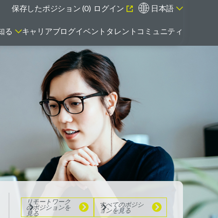
保存したポジション (
0
)
ログイン
日本語
知る
キャリアブログ
イベント
タレントコミュニティ
エマージング・タレントとは
リモートワーク
のポジションを
見る
すべてのポジシ
ョンを見る
リモートワーク
すべてのポジシ
のポジションを
ョンを見る
見る