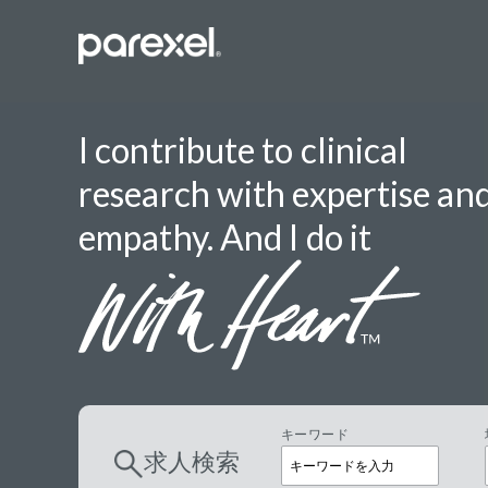
I contribute to clinical
research with expertise an
バイオスタ
empathy. And I do it
臨床開発モ
データーマ
プロジェク
レギュラト
SASプロ
キーワード
求人検索