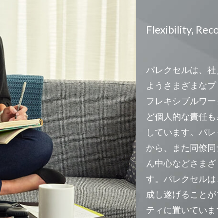
Flexibility, Re
パレクセルは、社
ようさまざまなプ
フレキシブルワー
ど個人的な責任も
しています。パレク
から、また同僚同
ん中心などさまざ
す。パレクセルは
成し遂げることが
ティに置いていま