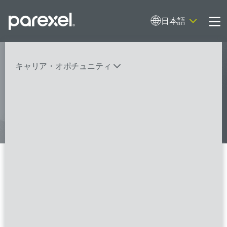
日本語
Me
My research opens up new medical
キャリア・オポチュニティ
possibilities.
And I do it
バイオスタティティシャン
臨床開発モニター（CRA）
データーマネージャー
プロジェクトリーダー
検索
レギュラトリーコンサルタント
SASプログラマー
Project Leadership – Biotech
(clinical trials) – Oncology -
FSPのポジションを見る