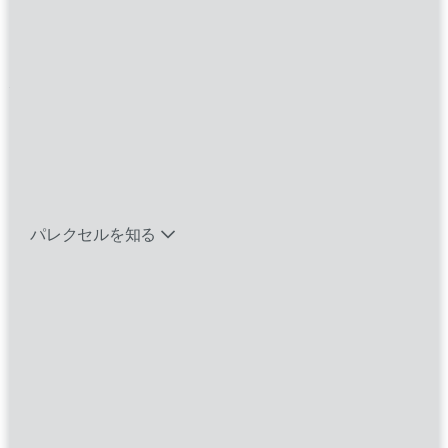
Home Based
Primary Location:
United States, Remote
バイオテック関連のポジションを見る
求人ID
R0000042511
Category
Project Leadership
応募
エマージング・タレントとは
パレクセルを知る
ABOUT THIS ROLE
The Project Leadership function at Parexel is a
critical part of driving success for our clients and
advancing clinical research projects. As a part of the