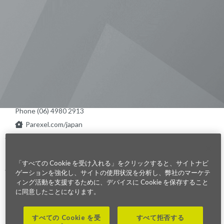
Visit us on Line
Visit us on LinkedIn
Visit us on Youtube
Visit us on Twitter
Visit us on Instagram
Visit us on Facebook
Checkout our Podcast
東京本社 〒104-0033 東京都中央区
新川1-21-2 茅場町タワー13F/16F
Phone (03) 5931 2953
大阪本社 〒541-0042 大阪府
大阪市中央区今橋2−5−8
トレードピア淀屋橋18F
Phone (06) 4980 2913
Parexel.com/japan
Privacy Policy
Terms of Service
Modern Slavery
Sitemap
Cookie 設定
Statement Act
「すべての Cookie を受け入れる」をクリックすると、サイトナビ
ゲーションを強化し、サイトの使用状況を分析し、弊社のマーケテ
ィング活動を支援するために、デバイスに Cookie を保存すること
Fraud Alert
に同意したことになります。
©2026. Parexel International (MA) Corporation. All Rights Reserved
すべての Cookie を受
すべて拒否する