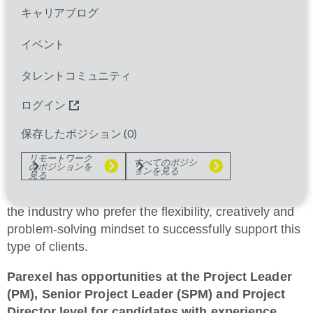
Global Project Leadership organization, your work
キャリアブログ
has a direct impact on the projects, teams, and
clients you work with, while helping deliver projects
イベント
to the benefit of the patients we serve.
タレントコミュニティ
Parexel’s defined Biotech Division offers
ログイン
opportunities for seasoned Project Management
professionals with a strong background running
保存したポジション (
0
)
global clinical trials in a variety of therapeutics. This
リモートワーク
group focuses specifically on Biotech clients and
すべてのポジシ
のポジションを
ョンを見る
見る
providing all areas of support to accommodate their
unique needs. This is a great opportunity for those in
the industry who prefer the flexibility, creatively and
problem-solving mindset to successfully support this
type of clients.
Parexel has opportunities at the Project Leader
(PM), Senior Project Leader (SPM) and Project
Director level for candidates with experience