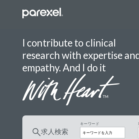
I contribute to clinical
research with expertise an
バイオスタ
empathy. And I do it
臨床開発モ
データーマ
プロジェク
レギュラト
SASプロ
キーワード
求人検索