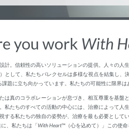
e you work
With H
設計。信頼性の高いソリューションの提供。人々の人
O）として、私たちパレクセルは多様な視点を結集し、
る課題に立ち向かっています。私たちの可能性に限界は
たは真のコラボレーションが息づき、相互尊重を基盤
。私たちのすべての活動の中心には、治療によって人
視する私たちの独自の姿勢が、治療を最も必要として
共に、私たちは「
With Heart
™（心を込めて）」この使命