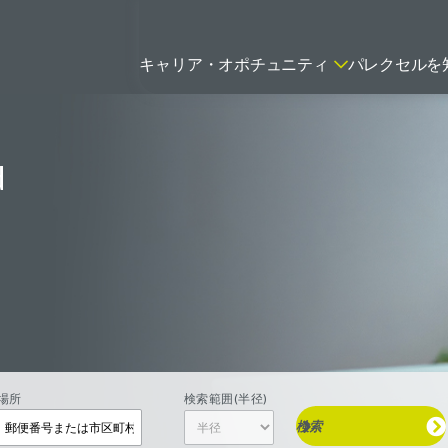
キャリア・オポチュニティ
パレクセルを
d
ティティシャン
FSPのポジションを見る
ニター（CRA）
ネージャー
トリーダー
バイオテック関連のポジションを
リーコンサルタント
見る
グラマー
場所
検索範囲(半径)
検索