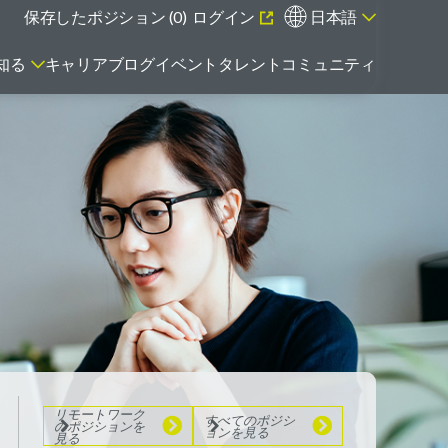
保存したポジション (
0
)
ログイン
日本語
知る
キャリアブログ
イベント
タレントコミュニティ
エマージング・タレントとは
リモートワーク
のポジションを
見る
すべてのポジシ
ョンを見る
リモートワーク
すべてのポジシ
のポジションを
ョンを見る
見る