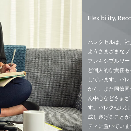
Flexibility, Re
パレクセルは、社
ようさまざまなプ
フレキシブルワー
ど個人的な責任も
しています。パレク
から、また同僚同
ん中心などさまざ
す。パレクセルは
成し遂げることが
ティに置いていま