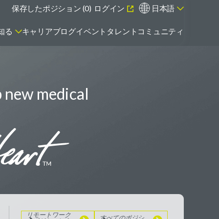
保存したポジション (
0
)
ログイン
日本語
知る
キャリアブログ
イベント
タレントコミュニティ
p new medical
エマージング・タレントとは
リモートワーク
のポジションを
見る
すべてのポジシ
ョンを見る
リモートワーク
すべてのポジシ