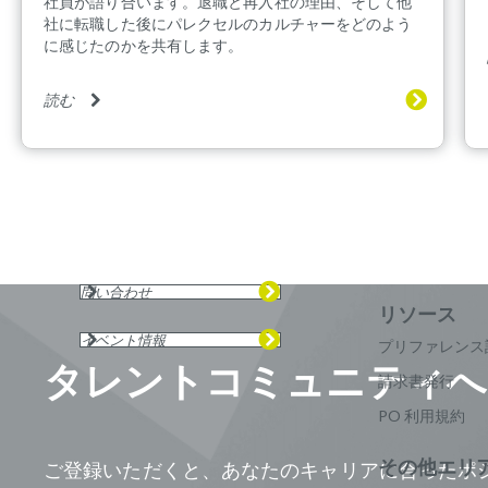
社員が語り合います。退職と再入社の理由、そして他
社に転職した後にパレクセルのカルチャーをどのよう
に感じたのかを共有します。
読む
問い合わせ
イベント情報
プリファレンス
タレントコミュニティへ
請求書発行
PO 利用規約
ご登録いただくと、あなたのキャリアに合ったポ