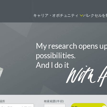
キャリア・オポチュニティ
パレクセルを
My research opens u
ティティシャン
FSPのポジションを見る
ニター（CRA）
possibilities.
ネージャー
And I do it
トリーダー
バイオテック関連のポジションを
リーコンサルタント
見る
グラマー
場所
検索範囲(半径)