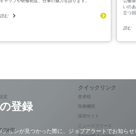
ギャップや研修制度、仕事の魅力を語ります。
労働条
いのあ
立つ回
読む
読む
設定
患者様
の登録
医療機関
採用サイト
ニュースリリース
ジションが見つかった際に、ジョブアラートでお知らせ
Parexel® Academy: