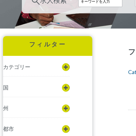
求人検索
フィルター
フ
カテゴリー
Cat
国
州
都市