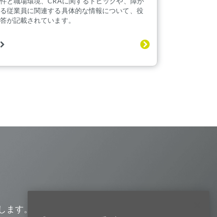
件と職場環境、CRAに関するトピックや、障が
る従業員に関連する具体的な情報について、役
答が記載されています。
Visit us on Line
Visit us on LinkedIn
Visit us on Youtube
Visit us on Twitter
Visit us on Instagram
Visit us on Facebook
Checkout our Podcast
します。また、会社の最新ニュー