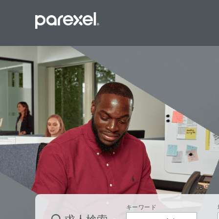
バイオスタ
臨床開発モ
データーマ
プロジェク
レギュラト
SASプロ
キーワード