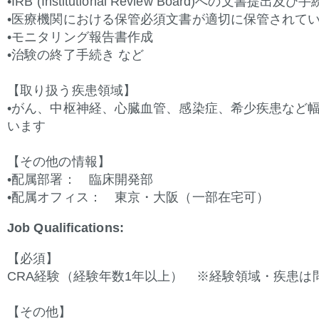
•IRB (Institutional Review Board)
への文書提出及び手
•医療機関における保管必須文書が適切に保管されて
•モニタリング報告書作成
•治験の終了手続き など
【取り扱う疾患領域】
•がん、中枢神経、心臓血管、感染症、希少疾患など
います
【その他の情報】
•配属部署： 臨床開発部
•配属オフィス： 東京・大阪（一部在宅可）
Job Qualifications:
【必須】
CRA
経験（経験年数1
年以上） ※経験領域・疾患は
【その他】