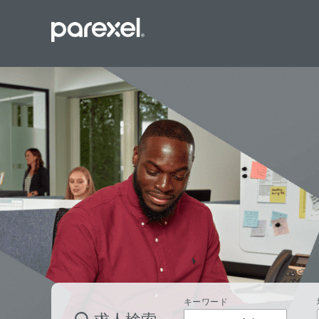
バイオスタ
臨床開発モ
データーマ
プロジェク
レギュラト
SASプロ
キーワード