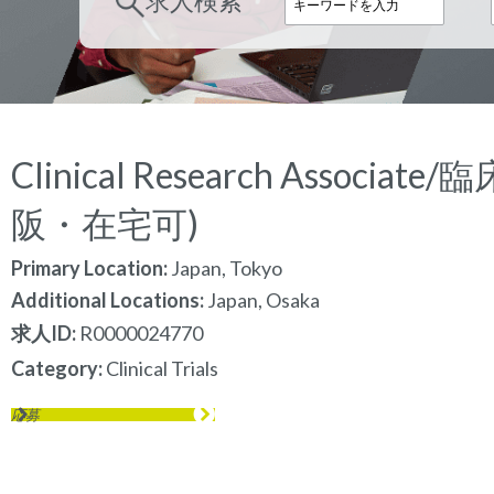
求人検索
Clinical Research Asso
阪・在宅可)
Primary Location:
Japan, Tokyo
Additional Locations:
Japan, Osaka
求人ID
R0000024770
Category
Clinical Trials
応募