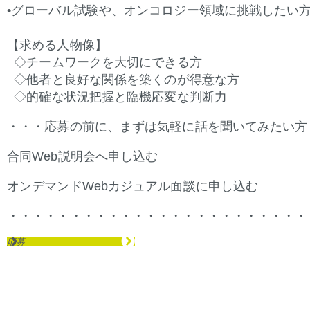
•グローバル試験や、オンコロジー領域に挑戦したい
【求める人物像】
◇チームワークを大切にできる方
◇他者と良好な関係を築くのが得意な方
◇的確な状況把握と臨機応変な判断力
・・・応募の前に、まずは気軽に話を聞いてみたい方
合同Web説明会へ
申し込む
(新しいウィンドウで開きま
(新しいウィンドウで開きま
オンデマンドWebカジュアル面談に
申し込む
(新しい
(新しい
・・・・・・・・・・・・・・・・・・・・・・・・
応募