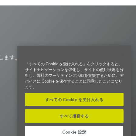
Visit us on Line
Visit us on LinkedIn
Visit us on Youtube
Visit us on Twitter
Visit us on Instagram
Visit us on Facebook
Checkout our Podcast
します。また、会社の最新ニュー
「すべての Cookie を受け入れる」をクリックすると、
サイトナビゲーションを強化し、サイトの使用状況を分
東京本社 〒104-0033 東京都中央区
析し、弊社のマーケティング活動を支援するために、デ
新川1-21-2 茅場町タワー13F/16F
バイスに Cookie を保存することに同意したことになり
Phone (03) 5931 2953
ます。
大阪本社 〒541-0042 大阪府
すべての Cookie を受け入れる
大阪市中央区今橋2−5−8
トレードピア淀屋橋18F
Phone (06) 4980 2913
すべて拒否する
Parexel.com/japan
Cookie 設定