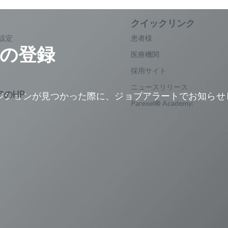
設定
患者様
の登録
医療機関
採用サイト
ニュースリリース
ジションが見つかった際に、ジョブアラートでお知らせ
Parexel® Academy:
。