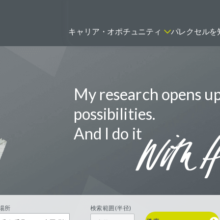
キャリア・オポチュニティ
パレクセルを
My research opens u
ティティシャン
FSPのポジションを見る
ニター（CRA）
possibilities.
ネージャー
And I do it
トリーダー
バイオテック関連のポジションを
リーコンサルタント
見る
グラマー
場所
検索範囲(半径)