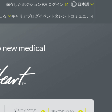
保存したポジション (
0
)
ログイン
日本語
知る
キャリアブログ
イベント
タレントコミュニティ
p new medical
エマージング・タレントとは
リモートワーク
のポジションを
見る
すべてのポジシ
ョンを見る
リモートワーク
すべてのポジシ