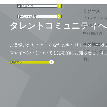
問い合わせ
イベント情報
プリファレンス
タレントコミュニティへ
請求書発行
PO 利用規約
ご登録いただくと、あなたのキャリアに合ったポ
グローバル共通
スやイベントについても定期的にお知らせします
中国
登録する