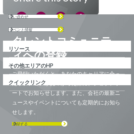
問い合わせ
イベント情報
タレントコミュニテ
リソース
ィへの登録
その他エリアのHP
ご登録いただくと、あなたのキャリアに合っ
クイックリンク
たポジションが見つかった際に、ジョブアラ
ートでお知らせします。また、会社の最新ニ
ュースやイベントについても定期的にお知ら
せします。
登録する