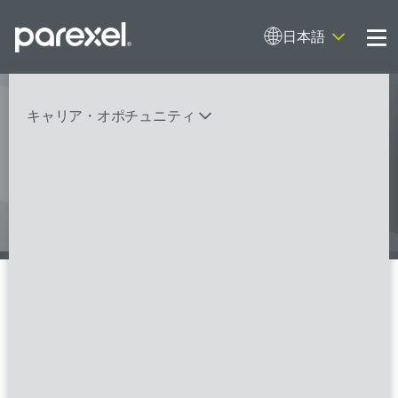
日本語
Me
キャリア・オポチュニティ
私は患者さんのよりよい未来のため
に働いています。そして私はWith
Heartを実践します。
バイオスタティティシャン
臨床開発モニター（CRA）
データーマネージャー
プロジェクトリーダー
検索
レギュラトリーコンサルタント
SASプログラマー
Working where it works for you
パレクセルは社員のワークライフバランスを大
FSPのポジションを見る