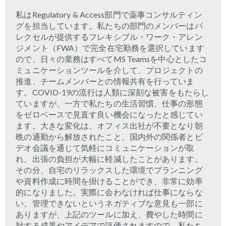
私はRegulatory & Access部門で薬事コンサルティン
グを担当しています。私たちの部門のメンバーはパ
レクセルが提供するフレキシブル・ワーク・アレン
ジメント（FWA）で完全在宅勤務を選択しています
ので、日々の業務はすべてMS Teamsを中心としたコ
ミュニケーションツールを介して、プロジェクトの
推進、チームメンバーとの情報共有を行っていま
す。COVID-19の流行は人類に深刻な被害をもたらし
ていますが、一方で私たちの生活習慣、仕事の形態
をゼロベースで見直す良い機会になったと感じてい
ます。大きな変化は、オフィス出社が不要となり朝
晩の通勤から解放されたこと、国内外の関係者とビ
デオ会議を通じて気軽にコミュニケーションが取
れ、出張の負担が大幅に軽減したことがあります。
その分、自宅のリラックスした環境でプランニング
や資料作成に時間を掛けることができ、非常に効率
的になりました。実際に会わなければ仕事にならな
い、管理できないというネガティブな意見も一部に
ありますが、上記のツールに加え、費やした時間に
対する成果やアイデアで評価されますので、私たち