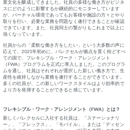
業文化を醸成してきました。社員の多様な働き方がビジネ
スにどのように影響するか継続的にモニターしています
が、バーチャル環境であってもお客様や施設の方々とやり
取りを行い、必要な業務を問題なく遂行できることが確認
できています。また、社員同士の繋がりもこれまで以上に
強くなっています。
社員からの「柔軟な働き方をしたい」という大多数の声に
応えて、
2021
年初めに、パレクセルが拠点を置く殆どすべ
ての国で、フレキシブル・ワーク・アレンジメント
（
FWA
）プログラムを正式に導入しました。このプログラ
ムを通し、社員はそれぞれが選択した新しい働き方で、生
産性を維持しながら業務を遂行することができています。
多くの社員が、この新しいワークスタイルはより効率的で
より力を発揮することができると感じています。
フレキシブル・ワーク・アレンジメント（
FWA
）とは？
新しくパレクセルに入社する社員は、「ステーショナリ
ー」、「フレックス」、「モバイル」、または「ディセン