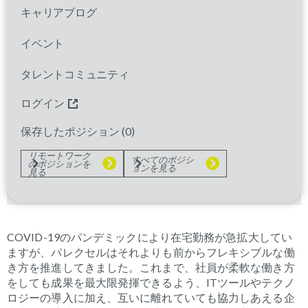
キャリアブログ
どのワークスタイルが合っていますか？
イベント
オフィス勤務？在宅勤務？ハイブリット？
タレントコミュニティ
職種や勤務地などに応じ、いくつかのワークスタイ
ルの中から最適なものを選択することができます。
ログイン
在宅勤務、オフィス勤務、もしくはハイブリットモ
デルという選択肢があることは、「柔軟で包括的、
保存したポジション (
0
)
また生産的な仕事環境を育む」というパレクセルが
目指すものと一致します。
リモートワーク
すべてのポジシ
のポジションを
ョンを見る
見る
COVID-19のパンデミックにより在宅勤務が急拡大してい
ますが、パレクセルはそれよりも前からフレキシブルな働
き方を推進してきました。これまで、社員が柔軟な働き方
をしても成果を最大限発揮できるよう、
IT
ツールやテクノ
ロジーの導入に加え、互いに離れていても協力しあえる企