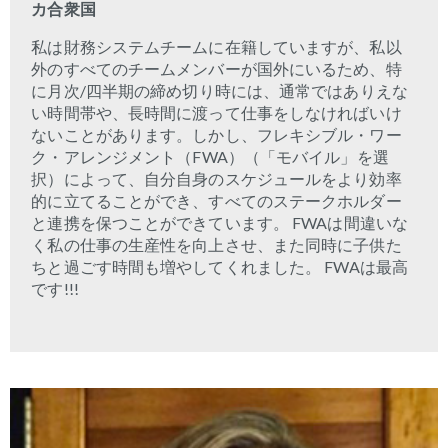
カ合衆国
私は財務システムチームに在籍していますが、私以
外のすべてのチームメンバーが国外にいるため、特
に月次
/
四半期の締め切り時には、通常ではありえな
い時間帯や、長時間に渡って仕事をしなければいけ
ないことがあります。しかし、フレキシブル・ワー
ク・アレンジメント（
FWA
）（「モバイル」を選
択）によって、自分自身のスケジュールをより効率
的に立てることができ、すべてのステークホルダー
と連携を保つことができています。
FWA
は間違いな
く私の仕事の生産性を向上させ、また同時に子供た
ちと過ごす時間も増やしてくれました。
FWA
は最高
です
!!!