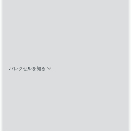
切にしています。社員が、患者さんのために質
の高いサービスを提供しながらそれぞれのニー
ズに応じてフレキシブルに働けるよう配慮して
バイオテック関連のポジションを見る
おり、そのためのプログラムも整えています。
エマージング・タレントとは
パレクセルを知る