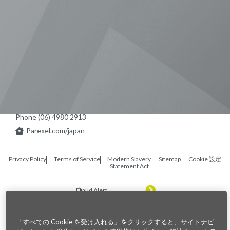
Visit us on Line
Visit us on LinkedIn
Visit us on Youtube
Visit us on Twitter
Visit us on Instagram
Visit us on Facebook
Checkout our Podcast
東京本社 〒104-0033 東京都中央区
新川1-21-2 茅場町タワー13F/16F
Phone (03) 5931 2953
大阪本社 〒541-0042 大阪府
大阪市中央区今橋2−5−8
トレードピア淀屋橋18F
Phone (06) 4980 2913
Parexel.com/japan
Privacy Policy
Terms of Service
Modern Slavery
Sitemap
Cookie 設定
Statement Act
Fraud Alert
©2026. Parexel International (MA) Corporation. All Rights Reserved
「すべての Cookie を受け入れる」をクリックすると、サイトナビ