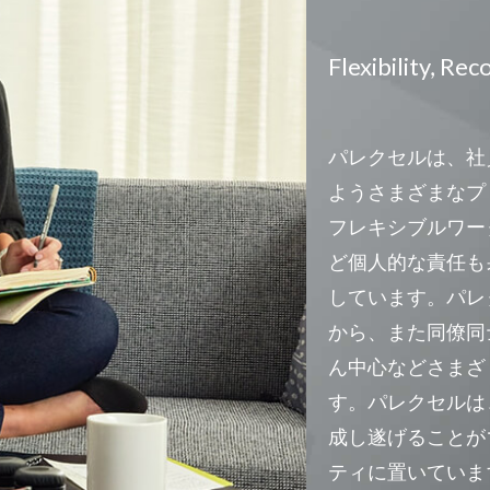
Flexibility, Re
パレクセルは、社
ようさまざまなプ
フレキシブルワー
ど個人的な責任も
しています。パレク
から、また同僚同
ん中心などさまざ
す。パレクセルは
成し遂げることが
ティに置いていま