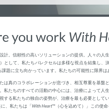
e you work
With H
設計。信頼性の高いソリューションの提供。人々の人
O）として、私たちパレクセルは多様な視点を結集し、
る課題に立ち向かっています。私たちの可能性に限界は
たは真のコラボレーションが息づき、相互尊重を基盤
。私たちのすべての活動の中心には、治療によって人
視する私たちの独自の姿勢が、治療を最も必要として
共に、私たちは「
With Heart
™（心を込めて）」この使命