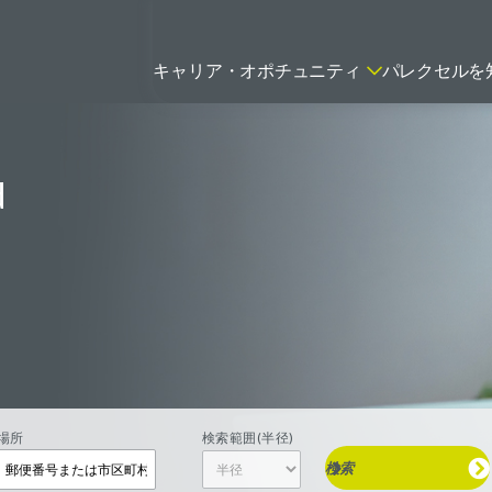
キャリア・オポチュニティ
パレクセルを
d
ティティシャン
FSPのポジションを見る
ニター（CRA）
ネージャー
トリーダー
バイオテック関連のポジションを
リーコンサルタント
見る
グラマー
場所
検索範囲(半径)
検索