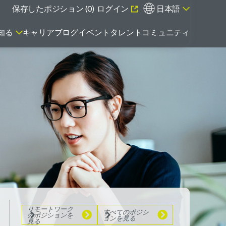
保存したポジション (
0
)
ログイン
日本語
知る
キャリアブログ
イベント
タレントコミュニティ
エマージング・タレントとは
リモートワーク
のポジションを
見る
すべてのポジシ
ョンを見る
リモートワーク
すべてのポジシ
のポジションを
ョンを見る
見る