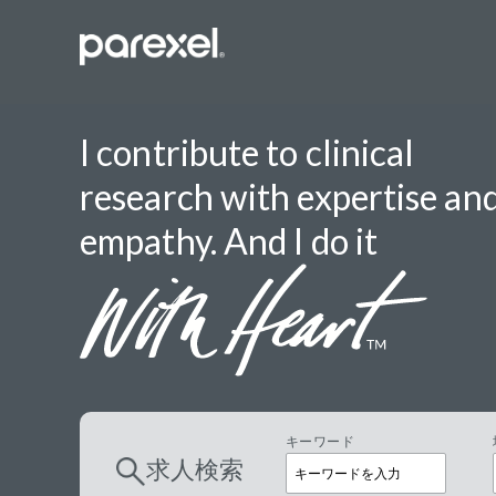
I contribute to clinical
research with expertise an
バイオスタ
empathy. And I do it
臨床開発モ
データーマ
プロジェク
レギュラト
SASプロ
キーワード
求人検索