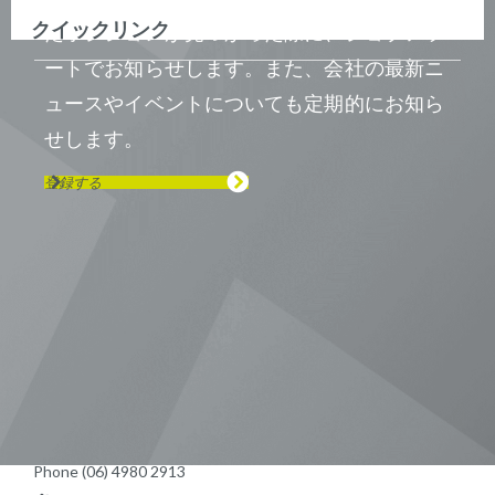
クイックリンク
たポジションが見つかった際に、ジョブアラ
ートでお知らせします。また、会社の最新ニ
ュースやイベントについても定期的にお知ら
せします。
登録する
Visit us on Line
Visit us on LinkedIn
Visit us on Youtube
Visit us on Twitter
Visit us on Instagram
Visit us on Facebook
Checkout our Podcast
東京本社 〒104-0033 東京都中央区
新川1-21-2 茅場町タワー13F/16F
Phone (03) 5931 2953
大阪本社 〒541-0042 大阪府
大阪市中央区今橋2−5−8
トレードピア淀屋橋18F
Phone (06) 4980 2913