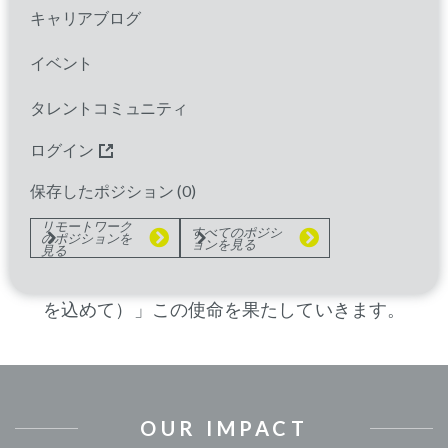
キャリアブログ
パレクセルの一員になると、あなたは真のコラ
ボレーションが息づき、相互尊重を基盤とし、
イベント
共感が組織文化に深く根付いたチームに加わる
タレントコミュニティ
ことになります。私たちのすべての活動の中心
には、治療によって人生が大きく変わる可能性
ログイン
を持つ患者さんがいます。患者さん体験を重視
保存したポジション (
0
)
する私たちの独自の姿勢が、治療を最も必要と
リモートワーク
すべてのポジシ
のポジションを
している方々に届けるための原動力となってい
ョンを見る
見る
ます。そして共に、私たちは「
With Heart
™（心
を込めて）」この使命を果たしていきます。
OUR IMPACT