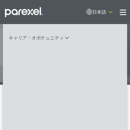
日本語
Me
キャリア・オポチュニティ
I contribute to clinical research with
expertise and empathy. And I do it
バイオスタティティシャン
臨床開発モニター（CRA）
データーマネージャー
プロジェクトリーダー
検索
レギュラトリーコンサルタント
SASプログラマー
FSPのポジションを見る