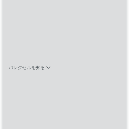
Where you
work
With
バイオテック関連のポジションを見る
Heart
™
エマージング・タレントとは
インサイトを活かした臨床試験の設計。信頼性
パレクセルを知る
の高いソリューションの提供。人々の人生を変
える医薬品の開発促進。世界をリードする臨床
研究機関（CRO）として、私たちパレクセルは
多様な視点を結集し、決意と卓越性、そして思
いやりをもってあらゆる課題に立ち向かってい
ます。私たちの可能性に限界はありません。